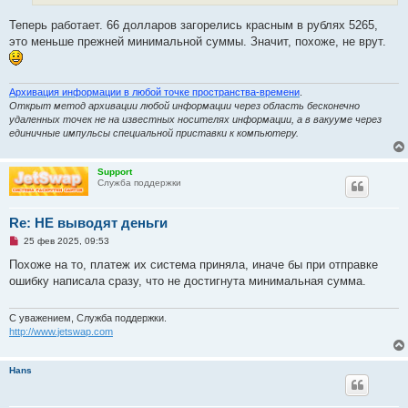
н
о
Теперь работает. 66 долларов загорелись красным в рублях 5265,
е
это меньше прежней минимальной суммы. Значит, похоже, не врут.
с
о
о
б
щ
Архивация информации в любой точке пространства-времени
.
е
Открыт метод архивации любой информации через область бесконечно
н
удаленных точек не на известных носителях информации, а в вакууме через
и
е
единичные импульсы специальной приставки к компьютеру.
Support
Служба поддержки
Re: НЕ выводят деньги
Н
25 фев 2025, 09:53
е
п
Похоже на то, платеж их система приняла, иначе бы при отправке
р
ошибку написала сразу, что не достигнута минимальная сумма.
о
ч
и
т
С уважением, Служба поддержки.
а
http://www.jetswap.com
н
н
о
Hans
е
с
о
о