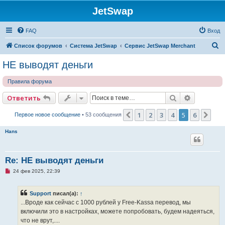
JetSwap
FAQ
Вход
П
Список форумов
Система JetSwap
Сервис JetSwap Merchant
о
НЕ выводят деньги
и
Правила форума
с
к
Поиск
Расширен
Ответить
1
2
3
4
5
6
Пред.
Сле
Первое новое сообщение
• 53 сообщения
Hans
Re: НЕ выводят деньги
Н
24 фев 2025, 22:39
е
п
р
Support
писал(а):
↑
о
ч
...Вроде как сейчас с 1000 рублей у Free-Kassa перевод, мы
и
включили это в настройках, можете попробовать, будем надеяться,
т
а
что не врут,....
н