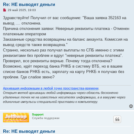
б
Re: НЕ выводят деньги
щ
е
Н
29 май 2025, 19:03
н
е
и
п
Здравствуйте! Получил от вас сообщение: "Ваша заявка 352163 на
е
р
вывод .... отклонена.
о
ч
Причина отклонения заявки: Неверные реквизиты платежа - Отменен
и
платежным оператором
т
а
Заказанные средства возвращены на баланс аккаунта. Комиссия на
н
вывод средств также возвращена."
н
о
Странно, несколько раз получал выплаты по СПБ именно с этими
е
реквизитами без проблем и вдруг "неверные реквизиты платежа".
с
о
Проверил, все реквизиты верные. Почему тогда отклонена?
о
Возможно, идёт переход банка РНКБ в систему ВТБ, но в вашем
б
щ
списке банков РНКБ есть, зарплату на карту РНКБ я получаю без
е
проблем. Где слабое звено?
н
и
е
Архивация информации в любой точке пространства-времени
.
Открыт метод архивации любой информации через область бесконечно
удаленных точек не на известных носителях информации, а в вакууме через
единичные импульсы специальной приставки к компьютеру.
Support
Служба поддержки
Re: НЕ выводят деньги