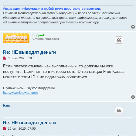
е
с
Архивация информации в любой точке пространства-времени
.
о
Открыт метод архивации любой информации через область бесконечно
о
удаленных точек не на известных носителях информации, а в вакууме через
б
щ
единичные импульсы специальной приставки к компьютеру.
е
н
и
Support
е
Служба поддержки
Re: НЕ выводят деньги
Н
30 май 2025, 18:03
е
п
Если платеж отмечен как выполненный, то должны бы уже
р
поступить. Если нет, то в истории есть ID транзакции Free-Kassa,
о
ч
можете с этим ID в их поддержку обратиться.
и
т
а
С уважением, Служба поддержки.
н
http://www.jetswap.com
н
о
е
с
Hans
о
о
б
щ
Re: НЕ выводят деньги
е
н
Н
16 сен 2025, 07:55
и
е
е
п