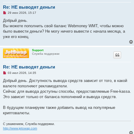
н
и
Re: НЕ выводят деньги
е
Н
29 июн 2026, 15:17
е
п
Добрый день.
р
Вы можете пополнить свой баланс Webmoney WMT, чтобы можно
о
ч
было вывести деньги? Не могу ничего вывести с начала месяца, а
и
уже его конец.
т
а
н
н
Support
о
Служба поддержки
е
с
о
Re: НЕ выводят деньги
о
б
Н
03 июл 2026, 14:35
щ
е
е
п
Добрый день. Доступность вывода средств зависит от того, в какой
н
р
и
валюте пополняют рекламодатели.
о
е
ч
Сейчас для вывода доступны способы, предоставляемые Free-kassa.
и
Это зависит только от баланса пополнений и вывода средств.
т
а
н
В будущем планируем также добавить вывод на популярные
н
о
криптовалюты.
е
с
о
С уважением, Служба поддержки.
о
http://www.jetswap.com
б
щ