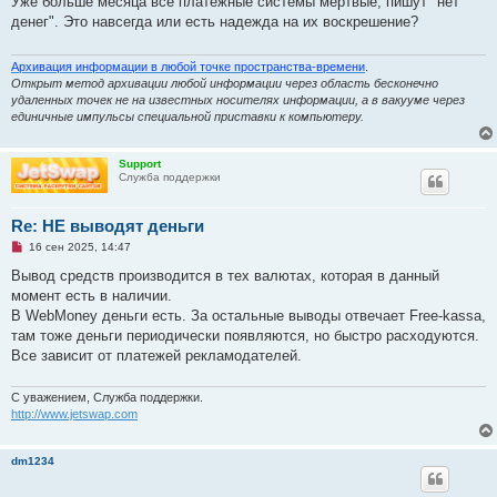
Уже больше месяца все платёжные системы мёртвые, пишут "нет
р
денег". Это навсегда или есть надежда на их воскрешение?
о
ч
и
т
Архивация информации в любой точке пространства-времени
.
а
Открыт метод архивации любой информации через область бесконечно
н
удаленных точек не на известных носителях информации, а в вакууме через
н
единичные импульсы специальной приставки к компьютеру.
о
е
с
о
Support
о
Служба поддержки
б
щ
е
Re: НЕ выводят деньги
н
и
Н
16 сен 2025, 14:47
е
е
п
Вывод средств производится в тех валютах, которая в данный
р
момент есть в наличии.
о
ч
В WebMoney деньги есть. За остальные выводы отвечает Free-kassa,
и
там тоже деньги периодически появляются, но быстро расходуются.
т
а
Все зависит от платежей рекламодателей.
н
н
о
С уважением, Служба поддержки.
е
http://www.jetswap.com
с
о
о
б
dm1234
щ
е