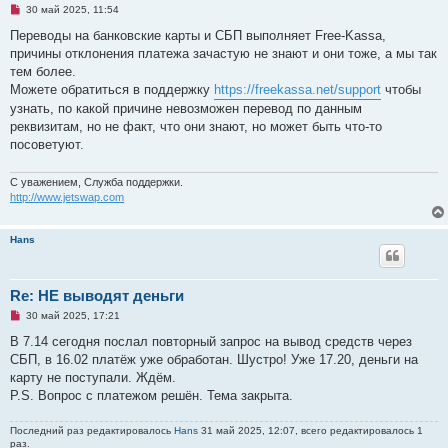
Н
30 май 2025, 11:54
е
п
Переводы на банковские карты и СБП выполняет Free-Kassa,
р
причины отклонения платежа зачастую не знают и они тоже, а мы так
о
ч
тем более.
и
Можете обратиться в поддержку
https://freekassa.net/support
чтобы
т
а
узнать, по какой причине невозможен перевод по данным
н
реквизитам, но не факт, что они знают, но может быть что-то
н
о
посоветуют.
е
с
о
С уважением, Служба поддержки.
о
http://www.jetswap.com
б
щ
е
н
Hans
и
е
Re: НЕ выводят деньги
Н
30 май 2025, 17:21
е
п
В 7.14 сегодня послал повторный запрос на вывод средств через
р
СБП, в 16.02 платёж уже обработан. Шустро! Уже 17.20, деньги на
о
ч
карту не поступали. Ждём.
и
P.S. Вопрос с платежом решён. Тема закрыта.
т
а
н
Последний раз редактировалось
Hans
31 май 2025, 12:07, всего редактировалось 1
н
раз.
о