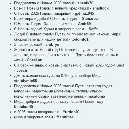
Поздравляю с Новым 2026 годом! -
zhenik70
е
н
Всех с Новым Годом с новыми кредитами! -
shadlock
и
С Новым 2026 Годом, Товарищи! -
galina1945
е
Всем мира и добра! С Новым Годом! -
Samarec
С Новым Годом! Здоровья и мира! -
Andr69
С Новым годом! Удачи и здоровья всем. -
Kaffa
Люди! С новым годом! Пусть он принесет нам наконец мир и
спокойствие для наших детей! -
todoinfo1
З новим роком!! -
shik_yu
Желаю в этот Новый год От жизни получить джекпот: В
деньгах, в здоровье и в мечтах — Пусть будет всё «ого» и
«ах»! -
CheeLan
С Новой жизнью, с новым счастьем, с Новым 2026 годом Вас!
-
vovch
Джетс желаю вам курс по 0.1€ ну и вообще Мира! -
stololymic88
Поздравляю с Новым 2026 годом! Пусть этот год будет
наполнен радостными моментами, теплом улыбок,
исполнением самых заветных желаний. -
maxitoma
Мира, добра и радости в наступившем Новом году! -
bedokur45
с 2026 годом поздравляю -
Yurdon01
мира и здоровья всем -
Mr.sniper