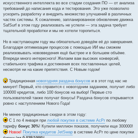
о
искусственного интеллекта во все стадии создания ПО — от анализа
е
требований до написания кода и тестирования. Это уже позволило
с
о
ускорить разработку и внедрить множество улучшений в различных
о
частях системы. К сожалению, запланированное обновление движка
б
щ
SafSurf в этом году реализовать не успели — эта задача требует
е
тщательной проработки и мы не хотели торопиться.
н
и
е
Но в наступающем году мы обязательно доведём её до завершения.
Благодаря оптимизации процессов с помощью ИИ мы сможем
реализовывать нововведения ещё быстрее и в большем объёме.
Впереди много интересного! Желаем вам высоких конверсий,
стабильного трафика и достижения всех поставленных целей,
несмотря ни на какие препятствия. С Новым годом!
Традиционная
новогодняя раздача бонусов
и в этот год нас не
минует! Первый, кто справится с новогодним заданием, получит либо
100000 кредитов, либо 100 бонусов на выбор! Первые сто
пользователей также получат бонусы! Раздача бонусов открывается
ровно с наступлениeм Нового Года!
Не менее традиционные скидки в этом году:
С 1 по 4 января при
любой покупке в системе AcPr
по любому
тарифу
бонус 30%
! Купили миллион показов, получили еще 300000!
Новое!
Покупка кредитов JetSwap
в системе AcPr по цене покупки
биржи (
от 0.02$/1000
)!