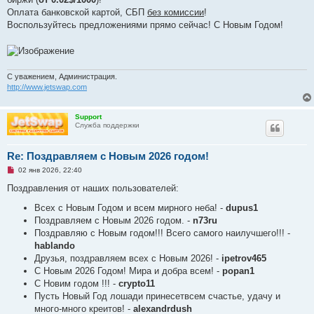
Оплата банковской картой, СБП
без комиссии
!
Воспользуйтесь предложениями прямо сейчас! С Новым Годом!
С уважением, Администрация.
http://www.jetswap.com
Support
Служба поддержки
Re: Поздравляем с Новым 2026 годом!
Н
02 янв 2026, 22:40
е
п
Поздравления от наших пользователей:
р
о
Всех с Новым Годом и всем мирного неба! -
dupus1
ч
Поздравляем с Новым 2026 годом. -
n73ru
и
т
Поздравляю с Новым годом!!! Всего самого наилучшего!!! -
а
hablando
н
н
Друзья, поздравляем всех с Новым 2026! -
ipetrov465
о
С Новым 2026 Годом! Мира и добра всем! -
popan1
е
с
С Новим годом !!! -
crypto11
о
Пусть Новый Год лошади принесетвсем счастье, удачу и
о
б
много-много креитов! -
alexandrdush
щ