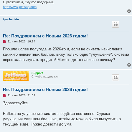
С уважением, Служба поддержки.
http://www.jetswap.com
ipechenkin
Re: Поздравляем с Новым 2026 годом!
Н
11 июл 2026, 16:34
е
п
Прошло более полугода из 2026-го и, если не считать начисления
р
каких-то непонятных баллов, вижу только одно "улучшение": система
о
ч
перестала выкупать кредиты! Может где-то написано почему?
и
т
а
н
Support
н
Служба поддержки
о
е
с
Re: Поздравляем с Новым 2026 годом!
о
о
Н
11 июл 2026, 21:51
б
е
щ
п
Здравствуйте.
е
р
н
о
и
ч
Работа по улучшению системы ведётся постоянно. Однако
е
и
улучшения слишком большие, чтобы их можно было выпустить в
т
а
текущем виде. Нужно довести до ума.
н
н