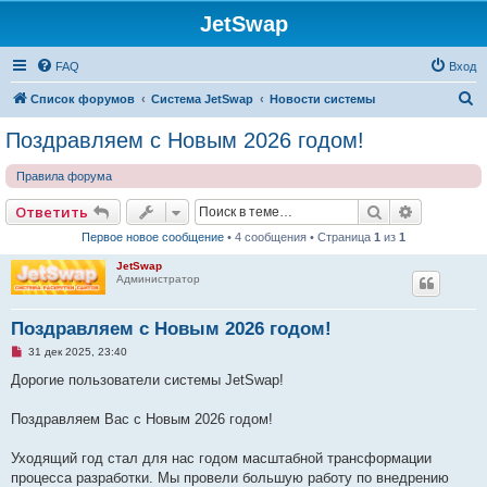
JetSwap
FAQ
Вход
П
Список форумов
Система JetSwap
Новости системы
о
Поздравляем с Новым 2026 годом!
и
Правила форума
с
к
Поиск
Расширен
Ответить
Первое новое сообщение
• 4 сообщения • Страница
1
из
1
JetSwap
Администратор
Поздравляем с Новым 2026 годом!
Н
31 дек 2025, 23:40
е
п
Дорогие пользователи системы JetSwap!
р
о
ч
Поздравляем Вас с Новым 2026 годом!
и
т
а
Уходящий год стал для нас годом масштабной трансформации
н
процесса разработки. Мы провели большую работу по внедрению
н