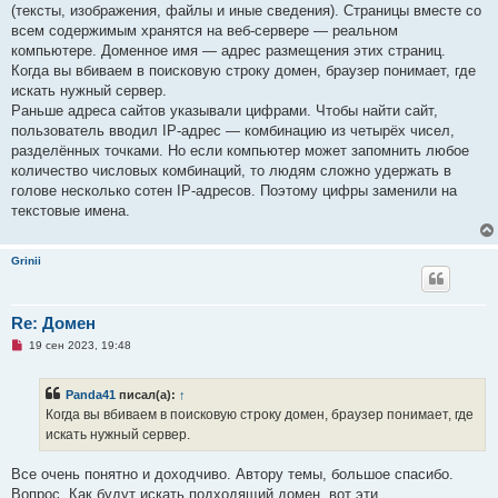
о
(тексты, изображения, файлы и иные сведения). Страницы вместе со
е
всем содержимым хранятся на веб-сервере — реальном
с
о
компьютере. Доменное имя — адрес размещения этих страниц.
о
Когда вы вбиваем в поисковую строку домен, браузер понимает, где
б
щ
искать нужный сервер.
е
Раньше адреса сайтов указывали цифрами. Чтобы найти сайт,
н
и
пользователь вводил IP-адрес — комбинацию из четырёх чисел,
е
разделённых точками. Но если компьютер может запомнить любое
количество числовых комбинаций, то людям сложно удержать в
голове несколько сотен IP-адресов. Поэтому цифры заменили на
текстовые имена.
Grinii
Re: Домен
Н
19 сен 2023, 19:48
е
п
р
Panda41
писал(а):
↑
о
ч
Когда вы вбиваем в поисковую строку домен, браузер понимает, где
и
искать нужный сервер.
т
а
н
Все очень понятно и доходчиво. Автору темы, большое спасибо.
н
о
Вопрос. Как будут искать подходящий домен, вот эти