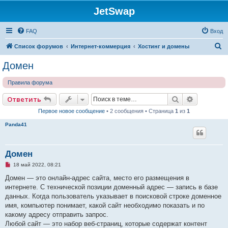
JetSwap
FAQ
Вход
П
Список форумов
Интернет-коммерция
Хостинг и домены
о
Домен
и
Правила форума
с
к
Поиск
Расширен
Ответить
Первое новое сообщение
• 2 сообщения • Страница
1
из
1
Panda41
Домен
Н
18 май 2022, 08:21
е
п
Домен — это онлайн-адрес сайта, место его размещения в
р
интернете. С технической позиции доменный адрес — запись в базе
о
ч
данных. Когда пользователь указывает в поисковой строке доменное
и
имя, компьютер понимает, какой сайт необходимо показать и по
т
а
какому адресу отправить запрос.
н
Любой сайт — это набор веб-страниц, которые содержат контент
н