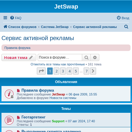
JetSwap
FAQ
Вход
П
Список форумов
Система JetSwap
Сервис активной рекламы
о
Сервис активной рекламы
и
Правила форума
с
к
Поиск
Расширенный по
Новая тема
Отметить все темы как прочтённые
• 161 тема
Страница
1
из
7
1
2
3
4
5
7
След.
…
Объявления
Правила форума
Последнее сообщение
JetSwap
«
06 фев 2009, 15:55
Добавлено в форуме
Новости системы
Темы
Геотаргетинг
Последнее сообщение
Support
«
07 авг 2024, 17:40
Ответы:
1
Выполнение скрипта удаленно