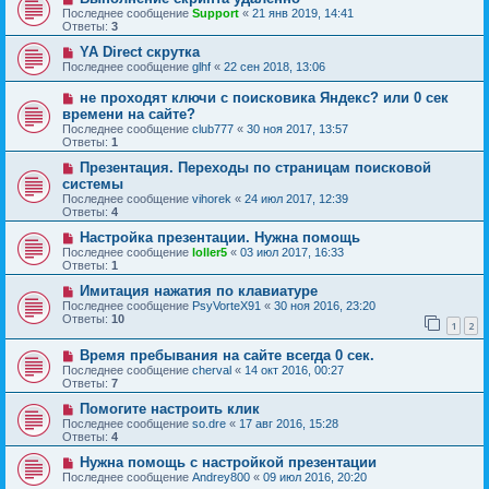
Последнее сообщение
Support
«
21 янв 2019, 14:41
Ответы:
3
YA Direct скрутка
Последнее сообщение
glhf
«
22 сен 2018, 13:06
не проходят ключи с поисковика Яндекс? или 0 сек
времени на сайте?
Последнее сообщение
club777
«
30 ноя 2017, 13:57
Ответы:
1
Презентация. Переходы по страницам поисковой
системы
Последнее сообщение
vihorek
«
24 июл 2017, 12:39
Ответы:
4
Настройка презентации. Нужна помощь
Последнее сообщение
loller5
«
03 июл 2017, 16:33
Ответы:
1
Имитация нажатия по клавиатуре
Последнее сообщение
PsyVorteX91
«
30 ноя 2016, 23:20
Ответы:
10
1
2
Время пребывания на сайте всегда 0 сек.
Последнее сообщение
cherval
«
14 окт 2016, 00:27
Ответы:
7
Помогите настроить клик
Последнее сообщение
so.dre
«
17 авг 2016, 15:28
Ответы:
4
Нужна помощь с настройкой презентации
Последнее сообщение
Andrey800
«
09 июл 2016, 20:20