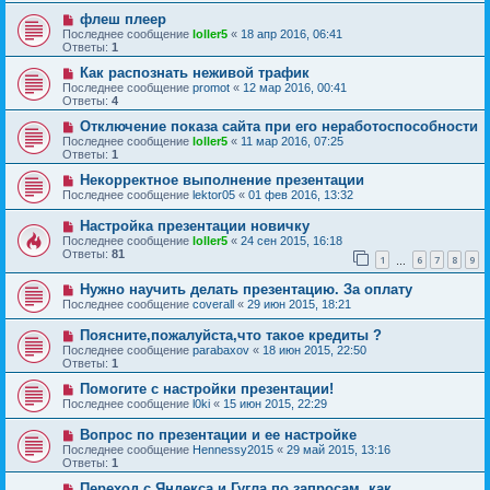
флеш плеер
Последнее сообщение
loller5
«
18 апр 2016, 06:41
Ответы:
1
Как распознать неживой трафик
Последнее сообщение
promot
«
12 мар 2016, 00:41
Ответы:
4
Отключение показа сайта при его неработоспособности
Последнее сообщение
loller5
«
11 мар 2016, 07:25
Ответы:
1
Некорректное выполнение презентации
Последнее сообщение
lektor05
«
01 фев 2016, 13:32
Настройка презентации новичку
Последнее сообщение
loller5
«
24 сен 2015, 16:18
Ответы:
81
1
6
7
8
9
…
Нужно научить делать презентацию. За оплату
Последнее сообщение
coverall
«
29 июн 2015, 18:21
Поясните,пожалуйста,что такое кредиты ?
Последнее сообщение
parabaxov
«
18 июн 2015, 22:50
Ответы:
1
Помогите с настройки презентации!
Последнее сообщение
l0ki
«
15 июн 2015, 22:29
Вопрос по презентации и ее настройке
Последнее сообщение
Hennessy2015
«
29 май 2015, 13:16
Ответы:
1
Переход с Яндекса и Гугла по запросам, как