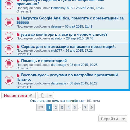
правильно?
Последнее сообщение
Hennessy2015
«
28 май 2015, 13:33
Ответы:
2
Накрутка Google Analitics, помогите с презентацией за
$$$$$$
Последнее сообщение
delarge
«
03 май 2015, 11:41
jetswap мониторят, а все ip в черном списке?
Последнее сообщение
avatator
«
28 апр 2015, 16:48
Сервис для оптимизации написания презентаций.
Последнее сообщение
club777
«
26 апр 2015, 17:21
Ответы:
1
Помощь с презентацией
Последнее сообщение
dartemage
«
08 фев 2015, 10:28
Ответы:
3
Воспользуюсь услугами по настройке презентаций.
Платно.
Последнее сообщение
dartemage
«
08 фев 2015, 10:27
Ответы:
1
Новая тема
Отметить все темы как прочтённые
• 161 тема
Страница
1
из
7
1
2
3
4
5
7
След.
…
Перейти