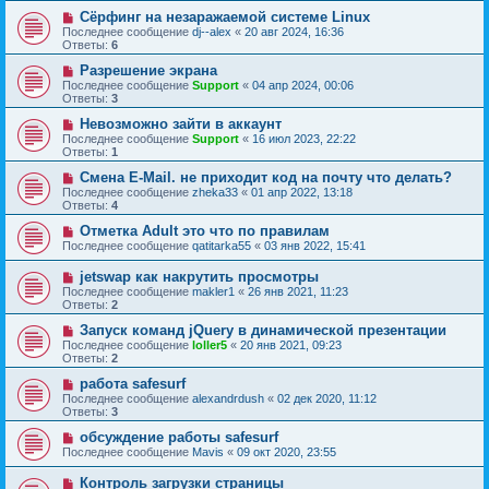
Сёрфинг на незаражаемой системе Linux
Последнее сообщение
dj--alex
«
20 авг 2024, 16:36
Ответы:
6
Разрешение экрана
Последнее сообщение
Support
«
04 апр 2024, 00:06
Ответы:
3
Невозможно зайти в аккаунт
Последнее сообщение
Support
«
16 июл 2023, 22:22
Ответы:
1
Смена E-Mail. не приходит код на почту что делать?
Последнее сообщение
zheka33
«
01 апр 2022, 13:18
Ответы:
4
Отметка Adult это что по правилам
Последнее сообщение
qatitarka55
«
03 янв 2022, 15:41
jetswap как накрутить просмотры
Последнее сообщение
makler1
«
26 янв 2021, 11:23
Ответы:
2
Запуск команд jQuery в динамической презентации
Последнее сообщение
loller5
«
20 янв 2021, 09:23
Ответы:
2
работа safesurf
Последнее сообщение
alexandrdush
«
02 дек 2020, 11:12
Ответы:
3
обсуждение работы safesurf
Последнее сообщение
Mavis
«
09 окт 2020, 23:55
Контроль загрузки страницы