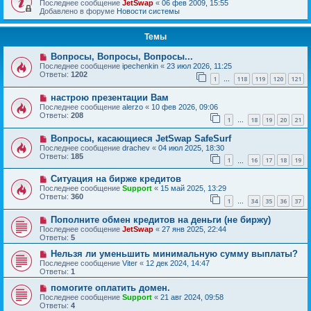
Последнее сообщение
JetSwap
«
06 фев 2009, 15:55
Добавлено в форуме
Новости системы
Темы
Вопросы, Вопросы, Вопросы...
Последнее сообщение
ipechenkin
«
23 июл 2026, 11:25
Ответы:
1202
1
118
119
120
121
…
настрою презентации Вам
Последнее сообщение
alerzo
«
10 фев 2026, 09:06
Ответы:
208
1
18
19
20
21
…
Вопросы, касающиеся JetSwap SafeSurf
Последнее сообщение
drachev
«
04 июл 2025, 18:30
Ответы:
185
1
16
17
18
19
…
Ситуация на бирже кредитов
Последнее сообщение
Support
«
15 май 2025, 13:29
Ответы:
360
1
34
35
36
37
…
Пополните обмен кредитов на деньги (не биржу)
Последнее сообщение
JetSwap
«
27 янв 2025, 22:44
Ответы:
5
Нельзя ли уменьшить минимальную сумму выплаты?
Последнее сообщение
Viter
«
12 дек 2024, 14:47
Ответы:
1
помогите оплатить домен.
Последнее сообщение
Support
«
21 авг 2024, 09:58
Ответы:
4