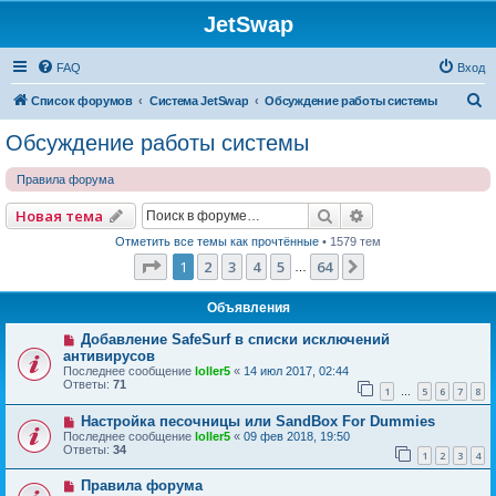
JetSwap
FAQ
Вход
П
Список форумов
Система JetSwap
Обсуждение работы системы
о
Обсуждение работы системы
и
Правила форума
с
к
Поиск
Расширенный по
Новая тема
Отметить все темы как прочтённые
• 1579 тем
Страница
1
из
64
1
2
3
4
5
64
След.
…
Объявления
Добавление SafeSurf в списки исключений
антивирусов
Последнее сообщение
loller5
«
14 июл 2017, 02:44
Ответы:
71
1
5
6
7
8
…
Настройка песочницы или SandBox For Dummies
Последнее сообщение
loller5
«
09 фев 2018, 19:50
Ответы:
34
1
2
3
4
Правила форума