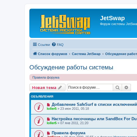
JetSwap
Форум системы JetSwa
Ссылки
FAQ
Список форумов
Система JetSwap
Обсуждение рабо
Обсуждение работы системы
Правила форума
Поиск
Рас
Новая тема
ОБЪЯВЛЕНИЯ
Добавление SafeSurf в списки исключени
loller5
»
23 июн 2011, 05:18
Настройка песочницы или SandBox For D
loller5
»
07 янв 2011, 21:20
Правила форума