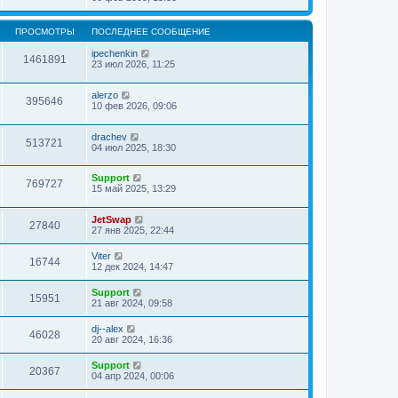
ПРОСМОТРЫ
ПОСЛЕДНЕЕ СООБЩЕНИЕ
ipechenkin
1461891
23 июл 2026, 11:25
alerzo
395646
10 фев 2026, 09:06
drachev
513721
04 июл 2025, 18:30
Support
769727
15 май 2025, 13:29
JetSwap
27840
27 янв 2025, 22:44
Viter
16744
12 дек 2024, 14:47
Support
15951
21 авг 2024, 09:58
dj--alex
46028
20 авг 2024, 16:36
Support
20367
04 апр 2024, 00:06