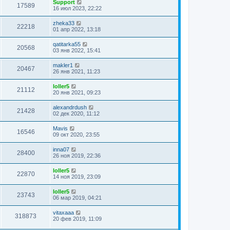
Support
17589
16 июл 2023, 22:22
zheka33
22218
01 апр 2022, 13:18
qatitarka55
20568
03 янв 2022, 15:41
makler1
20467
26 янв 2021, 11:23
loller5
21112
20 янв 2021, 09:23
alexandrdush
21428
02 дек 2020, 11:12
Mavis
16546
09 окт 2020, 23:55
inna07
28400
26 ноя 2019, 22:36
loller5
22870
14 ноя 2019, 23:09
loller5
23743
06 мар 2019, 04:21
vitaxaaa
318873
20 фев 2019, 11:09