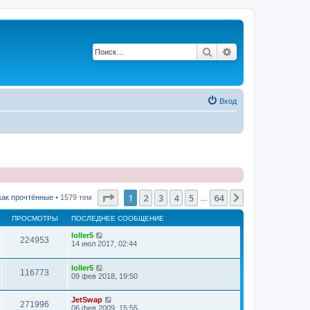
Поиск
Расширенный п
Вход
Страница
1
из
64
1
2
3
4
5
64
След.
как прочтённые
• 1579 тем
…
ПРОСМОТРЫ
ПОСЛЕДНЕЕ СООБЩЕНИЕ
loller5
224953
14 июл 2017, 02:44
loller5
116773
09 фев 2018, 19:50
JetSwap
271996
06 фев 2009, 15:55