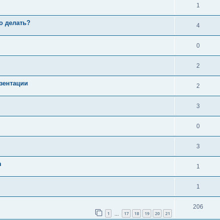
1
то делать?
4
0
2
зентации
2
3
0
3
m
1
1
206
1
17
18
19
20
21
…