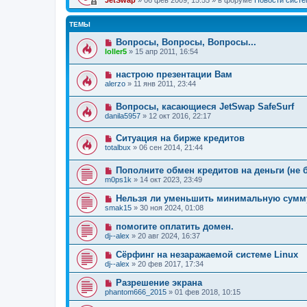
JetSwap
»
06 фев 2009, 15:55
» в форуме
Новости сист
ТЕМЫ
Вопросы, Вопросы, Вопросы...
loller5
»
15 апр 2011, 16:54
настрою презентации Вам
alerzo
»
11 янв 2011, 23:44
Вопросы, касающиеся JetSwap SafeSurf
danila5957
»
12 окт 2016, 22:17
Ситуация на бирже кредитов
totalbux
»
06 сен 2014, 21:44
Пополните обмен кредитов на деньги (не 
m0ps1k
»
14 окт 2023, 23:49
Нельзя ли уменьшить минимальную сумм
smak15
»
30 ноя 2024, 01:08
помогите оплатить домен.
dj--alex
»
20 авг 2024, 16:37
Сёрфинг на незаражаемой системе Linux
dj--alex
»
20 фев 2017, 17:34
Разрешение экрана
phantom666_2015
»
01 фев 2018, 10:15