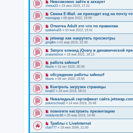
Невозможно зайти в аккаунт
zheka33
»
23 июн 2023, 17:22
Смена E-Mail. не приходит код на почту ч
mamagag
»
08 фев 2022, 19:09
Отметка Adult это что по правилам
qatitarka55
»
03 янв 2022, 15:41
jetswap как накрутить просмотры
gmglbn
»
01 мар 2015, 22:30
Запуск команд jQuery в динамической пре
pratamishus
»
18 янв 2021, 18:13
работа safesurf
Mavis
»
10 окт 2020, 00:06
обсуждение работы safesurf
Mavis
»
09 окт 2020, 23:55
Контроль загрузки страницы
inna07
»
24 ноя 2019, 08:01
Невалидный сертификат сайта jetswap.co
pokerschool2
»
14 ноя 2019, 15:48
помогите настроить презентацию
stololymic88
»
05 мар 2019, 14:40
Траблы с LiveInternet
club777
»
19 июл 2009, 21:00