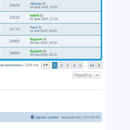
vitaxaaa
24978
20 фев 2019, 10:57
loller5
23222
07 фев 2019, 17:15
Hans
22775
21 янв 2019, 06:01
Support
25902
26 ноя 2018, 10:22
Support
28884
05 ноя 2018, 20:15
Страница
1
из
64
1
2
3
4
5
64
След.
как прочтённые
• 1579 тем
…
Перейти
Удалить cookies
Часовой пояс:
UTC+03:00