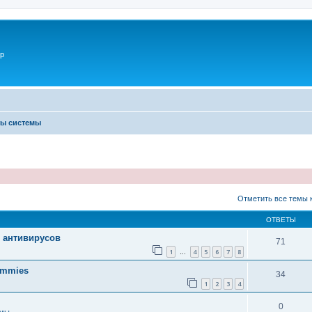
p
ты системы
ширенный поиск
Отметить все темы 
ОТВЕТЫ
й антивирусов
71
1
4
5
6
7
8
…
ummies
34
1
2
3
4
0