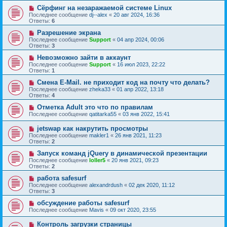
Сёрфинг на незаражаемой системе Linux
Последнее сообщение
dj--alex
«
20 авг 2024, 16:36
Ответы:
6
Разрешение экрана
Последнее сообщение
Support
«
04 апр 2024, 00:06
Ответы:
3
Невозможно зайти в аккаунт
Последнее сообщение
Support
«
16 июл 2023, 22:22
Ответы:
1
Смена E-Mail. не приходит код на почту что делать?
Последнее сообщение
zheka33
«
01 апр 2022, 13:18
Ответы:
4
Отметка Adult это что по правилам
Последнее сообщение
qatitarka55
«
03 янв 2022, 15:41
jetswap как накрутить просмотры
Последнее сообщение
makler1
«
26 янв 2021, 11:23
Ответы:
2
Запуск команд jQuery в динамической презентации
Последнее сообщение
loller5
«
20 янв 2021, 09:23
Ответы:
2
работа safesurf
Последнее сообщение
alexandrdush
«
02 дек 2020, 11:12
Ответы:
3
обсуждение работы safesurf
Последнее сообщение
Mavis
«
09 окт 2020, 23:55
Контроль загрузки страницы