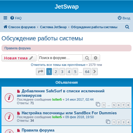
JetSwap
FAQ
Вход
П
Список форумов
Система JetSwap
Обсуждение работы системы
о
Обсуждение работы системы
и
Правила форума
с
к
Поиск
Расширенный по
Новая тема
Отметить все темы как прочтённые
• 1579 тем
Страница
1
из
64
1
2
3
4
5
64
След.
…
Объявления
Добавление SafeSurf в списки исключений
антивирусов
Последнее сообщение
loller5
«
14 июл 2017, 02:44
Ответы:
71
1
5
6
7
8
…
Настройка песочницы или SandBox For Dummies
Последнее сообщение
loller5
«
09 фев 2018, 19:50
Ответы:
34
1
2
3
4
Правила форума