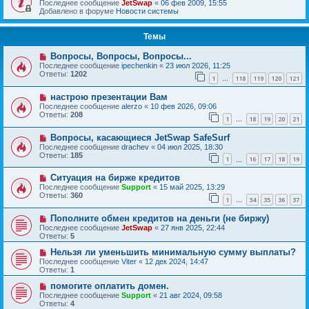
Последнее сообщение
JetSwap
«
06 фев 2009, 15:55
Добавлено в форуме
Новости системы
Темы
Вопросы, Вопросы, Вопросы...
Последнее сообщение
ipechenkin
«
23 июл 2026, 11:25
Ответы:
1202
1
118
119
120
121
…
настрою презентации Вам
Последнее сообщение
alerzo
«
10 фев 2026, 09:06
Ответы:
208
1
18
19
20
21
…
Вопросы, касающиеся JetSwap SafeSurf
Последнее сообщение
drachev
«
04 июл 2025, 18:30
Ответы:
185
1
16
17
18
19
…
Ситуация на бирже кредитов
Последнее сообщение
Support
«
15 май 2025, 13:29
Ответы:
360
1
34
35
36
37
…
Пополните обмен кредитов на деньги (не биржу)
Последнее сообщение
JetSwap
«
27 янв 2025, 22:44
Ответы:
5
Нельзя ли уменьшить минимальную сумму выплаты?
Последнее сообщение
Viter
«
12 дек 2024, 14:47
Ответы:
1
помогите оплатить домен.
Последнее сообщение
Support
«
21 авг 2024, 09:58
Ответы:
4