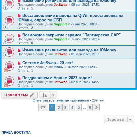
Изменение реквизитов для вывода на ЮMoney
Последнее сообщение
JetSwap
«
08 сен 2023, 17:51
Ответы:
1
Восстановление вывода на QIWI, приостановка на
ЮМани, опрос по СБП
Последнее сообщение
Support
«
27 авг 2023, 00:05
Ответы:
2
Возможное закрытие сервиса "Партнерская САР"
Последнее сообщение
Support
«
07 июн 2023, 20:14
Ответы:
6
Изменение реквизитов для вывода на ЮMoney
Последнее сообщение
JetSwap
«
01 июн 2023, 21:03
Системе JetSwap - 20 лет!
Последнее сообщение
inna07
«
16 фев 2023, 00:36
Ответы:
1
Поздравляем с Новым 2023 годом!
Последнее сообщение
JetSwap
«
02 янв 2023, 14:27
Ответы:
1
Новая тема
Отметить все темы как прочтённые
• 209 тем
Страница
1
из
9
1
2
3
4
5
9
След.
…
Перейти
ПРАВА ДОСТУПА