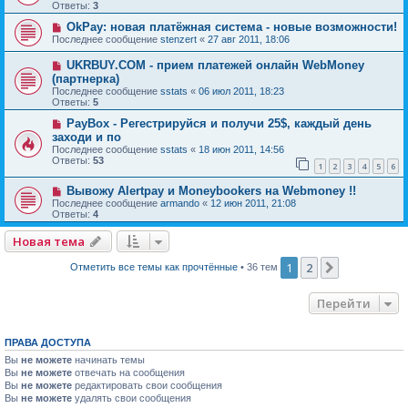
Ответы:
3
OkPay: новая платёжная система - новые возможности!
Последнее сообщение
stenzert
«
27 авг 2011, 18:06
UKRBUY.COM - прием платежей онлайн WebMoney
(партнерка)
Последнее сообщение
sstats
«
06 июл 2011, 18:23
Ответы:
5
PayBox - Регестрируйся и получи 25$, каждый день
заходи и по
Последнее сообщение
sstats
«
18 июн 2011, 14:56
Ответы:
53
1
2
3
4
5
6
Вывожу Alertpay и Moneybookers на Webmoney !!
Последнее сообщение
armando
«
12 июн 2011, 21:08
Ответы:
4
Новая тема
1
2
След.
Отметить все темы как прочтённые
• 36 тем
Перейти
ПРАВА ДОСТУПА
Вы
не можете
начинать темы
Вы
не можете
отвечать на сообщения
Вы
не можете
редактировать свои сообщения
Вы
не можете
удалять свои сообщения