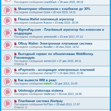
Последнее сообщение
LeadShark
«
09 июн 2025, 08:16
Мониторинг обменников с кэшбеком до 30%
Последнее сообщение
Grinii
«
26 ноя 2023, 14:11
Fkassa.Wallet платежный агрегатор
Последнее сообщение
fkassa
«
23 мар 2019, 16:34
NigmaPay.com - Платёжный агрегатор без комиссии и
модерации
Последнее сообщение
antonios86
«
23 янв 2017, 07:13
Ofbuy Wallet- Электронная платежная система
Последнее сообщение
fbwallet
«
28 июн 2016, 16:52
Выгодный сервис по обналичиваю WebMoney.
Рекомендую.
Последнее сообщение
werter124
«
07 дек 2015, 00:11
Ответы:
5
ePayments - ассоциация электронных платежей
Последнее сообщение
cherep777
«
24 фев 2015, 22:46
Как вывести WM в реал
Последнее сообщение
loller5
«
20 дек 2013, 14:43
Udobnajja plateznaja sistema
Последнее сообщение
VladkrusJ
«
26 ноя 2013, 16:05
Платёжная система Alertpay
Последнее сообщение
KoTSov
«
28 май 2013, 17:47
Ответы:
1