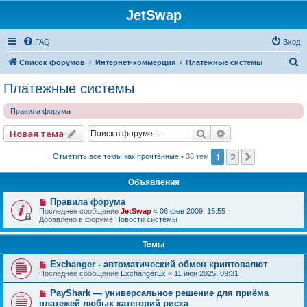
JetSwap
FAQ
Вход
П
Список форумов
Интернет-коммерция
Платежные системы
о
Платежные системы
и
Правила форума
с
к
Поиск
Расширенный по
Новая тема
1
2
След.
Отметить все темы как прочтённые
• 36 тем
Объявления
Правила форума
Последнее сообщение
JetSwap
«
06 фев 2009, 15:55
Добавлено в форуме
Новости системы
Темы
Exchanger - автоматический обмен криптовалют
Последнее сообщение
ExchangerEx
«
11 июн 2025, 09:31
PayShark — универсальное решение для приёма
платежей любых категорий риска