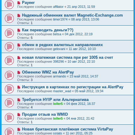
Payeer
Последнее сообщение
affilator
«
21 апр 2013, 11:59
Надежный обменник валют Magnetic-Exchange.com
Последнее сообщение
timer1974
«
08 апр 2013, 13:06
Ответы:
1
Как переводить деньги??)
Последнее сообщение
betsa
«
04 дек 2012, 22:19
Ответы:
5
обмен в редких валютных направлениях
Последнее сообщение
gelovani
«
11 авг 2012, 10:10
новая платежная система при рег 100$ на счет
Последнее сообщение
398296
«
10 авг 2012, 22:10
Ответы:
1
Обменяю WMZ на AlertPay
Последнее сообщение
armando
«
23 май 2012, 14:37
Ответы:
3
Инструкция в картинках по регистрации на AlertPay
Последнее сообщение
master_wad
«
05 май 2012, 19:34
Требуется HYIP или Альтернатива
Последнее сообщение
loller5
«
04 фев 2012, 16:37
Ответы:
4
Продам отзыв на WMID
Последнее сообщение
loller5
«
04 янв 2012, 21:42
Ответы:
1
Новая британская платёжная система VirtaPay
Последнее сообщение
sstats
«
11 окт 2011, 05:25