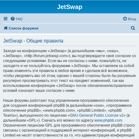
JetSwap
FAQ
Вход
П
Список форумов
о
JetSwap - Общие правила
и
с
Заходя на конференцию «JetSwap» (в дальнейшем «мы», «наш»,
«JetSwap», «http://forum.jetswap.com»), вы подтверждаете своё согласие со
к
следующими условиями. Если вы не согласны с ними, пожалуйста, не
заходите и не пользуйтесь форумами «JetSwap». Мы оставляем за собой
право изменять эти правила в любое время и сделаем всё возможное,
чтобы уведомить вас об этом, однако с вашей стороны было бы разумным
регулярно просматривать этот текст на предмет изменений, так как
использование конференции «JetSwap» после обновления/исправления
условий означает ваше согласие с ними.
Наши форумы работают под управлением программного обеспечения
для создания конференций phpBB (в дальнейшем «они», «программное
обеспечение phpBB», «www.phpbb.com», «phpBB Limited», «phpBB
Teams»), выпущенного по лицензии «
GNU General Public License v2
» (в
дальнейшем «GPL»). Скачать его можно по адресу
www.phpbb.com
.
Ограничения лицензии GPL для программного обеспечения phpBB строго
связаны с организацией и поддержкой интернет-конференций, и phpBB
Limited не несёт ответственности за то, что администрация конференций