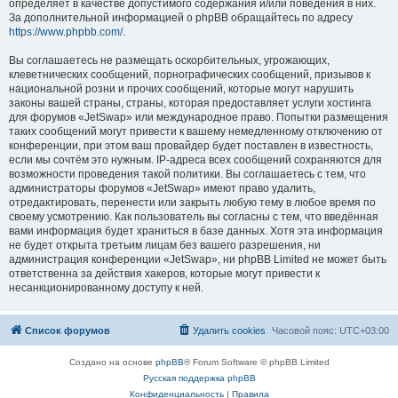
определяет в качестве допустимого содержания и/или поведения в них.
За дополнительной информацией о phpBB обращайтесь по адресу
https://www.phpbb.com/
.
Вы соглашаетесь не размещать оскорбительных, угрожающих,
клеветнических сообщений, порнографических сообщений, призывов к
национальной розни и прочих сообщений, которые могут нарушить
законы вашей страны, страны, которая предоставляет услуги хостинга
для форумов «JetSwap» или международное право. Попытки размещения
таких сообщений могут привести к вашему немедленному отключению от
конференции, при этом ваш провайдер будет поставлен в известность,
если мы сочтём это нужным. IP-адреса всех сообщений сохраняются для
возможности проведения такой политики. Вы соглашаетесь с тем, что
администраторы форумов «JetSwap» имеют право удалить,
отредактировать, перенести или закрыть любую тему в любое время по
своему усмотрению. Как пользователь вы согласны с тем, что введённая
вами информация будет храниться в базе данных. Хотя эта информация
не будет открыта третьим лицам без вашего разрешения, ни
администрация конференции «JetSwap», ни phpBB Limited не может быть
ответственна за действия хакеров, которые могут привести к
несанкционированному доступу к ней.
Список форумов
Удалить cookies
Часовой пояс:
UTC+03:00
Создано на основе
phpBB
® Forum Software © phpBB Limited
Русская поддержка phpBB
Конфиденциальность
|
Правила