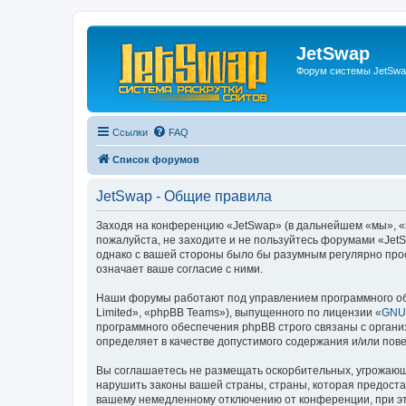
JetSwap
Форум системы JetSwa
Ссылки
FAQ
Список форумов
JetSwap - Общие правила
Заходя на конференцию «JetSwap» (в дальнейшем «мы», «на
пожалуйста, не заходите и не пользуйтесь форумами «JetS
однако с вашей стороны было бы разумным регулярно прос
означает ваше согласие с ними.
Наши форумы работают под управлением программного об
Limited», «phpBB Teams»), выпущенного по лицензии «
GNU 
программного обеспечения phpBB строго связаны с органи
определяет в качестве допустимого содержания и/или по
Вы соглашаетесь не размещать оскорбительных, угрожающ
нарушить законы вашей страны, страны, которая предоста
вашему немедленному отключению от конференции, при это