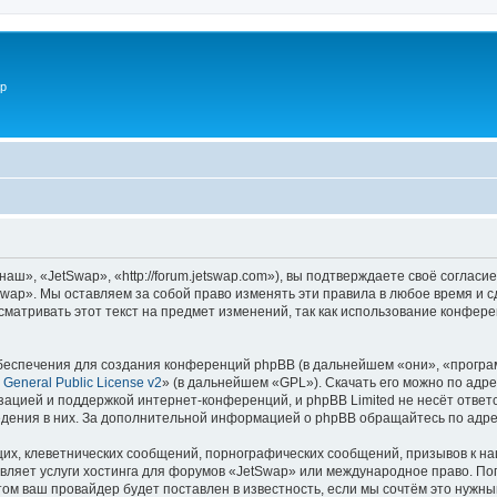
p
ш», «JetSwap», «http://forum.jetswap.com»), вы подтверждаете своё согласи
wap». Мы оставляем за собой право изменять эти правила в любое время и с
матривать этот текст на предмет изменений, так как использование конфер
еспечения для создания конференций phpBB (в дальнейшем «они», «програ
General Public License v2
» (в дальнейшем «GPL»). Скачать его можно по адр
зацией и поддержкой интернет-конференций, и phpBB Limited не несёт ответ
ведения в них. За дополнительной информацией о phpBB обращайтесь по адр
их, клеветнических сообщений, порнографических сообщений, призывов к на
вляет услуги хостинга для форумов «JetSwap» или международное право. По
м ваш провайдер будет поставлен в известность, если мы сочтём это нужны