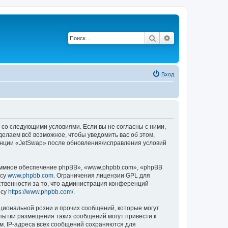
Поиск
Расширенный п
Вход
е со следующими условиями. Если вы не согласны с ними,
делаем всё возможное, чтобы уведомить вас об этом,
енции «JetSwap» после обновления/исправления условий
ммное обеспечение phpBB», «www.phpbb.com», «phpBB
есу
www.phpbb.com
. Ограничения лицензии GPL для
ственности за то, что администрация конференций
есу
https://www.phpbb.com/
.
циональной розни и прочих сообщений, которые могут
пытки размещения таких сообщений могут привести к
м. IP-адреса всех сообщений сохраняются для