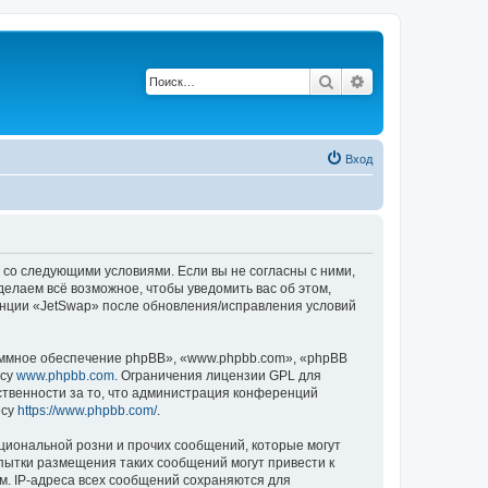
Поиск
Расширенный п
Вход
е со следующими условиями. Если вы не согласны с ними,
делаем всё возможное, чтобы уведомить вас об этом,
енции «JetSwap» после обновления/исправления условий
ммное обеспечение phpBB», «www.phpbb.com», «phpBB
есу
www.phpbb.com
. Ограничения лицензии GPL для
ственности за то, что администрация конференций
есу
https://www.phpbb.com/
.
циональной розни и прочих сообщений, которые могут
пытки размещения таких сообщений могут привести к
м. IP-адреса всех сообщений сохраняются для