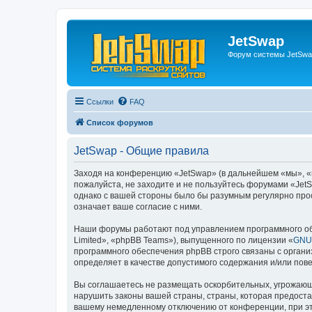
JetSwap
Форум системы JetSwa
Ссылки
FAQ
Список форумов
JetSwap - Общие правила
Заходя на конференцию «JetSwap» (в дальнейшем «мы», «на
пожалуйста, не заходите и не пользуйтесь форумами «JetS
однако с вашей стороны было бы разумным регулярно прос
означает ваше согласие с ними.
Наши форумы работают под управлением программного об
Limited», «phpBB Teams»), выпущенного по лицензии «
GNU 
программного обеспечения phpBB строго связаны с органи
определяет в качестве допустимого содержания и/или по
Вы соглашаетесь не размещать оскорбительных, угрожающ
нарушить законы вашей страны, страны, которая предоста
вашему немедленному отключению от конференции, при это