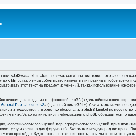
p
ш», «JetSwap», «http://forum.jetswap.com»), вы подтверждаете своё согласи
wap». Мы оставляем за собой право изменять эти правила в любое время и с
матривать этот текст на предмет изменений, так как использование конфер
еспечения для создания конференций phpBB (в дальнейшем «они», «програ
General Public License v2
» (в дальнейшем «GPL»). Скачать его можно по адр
зацией и поддержкой интернет-конференций, и phpBB Limited не несёт ответ
ведения в них. За дополнительной информацией о phpBB обращайтесь по адр
их, клеветнических сообщений, порнографических сообщений, призывов к на
вляет услуги хостинга для форумов «JetSwap» или международное право. По
м ваш провайдер будет поставлен в известность, если мы сочтём это нужны