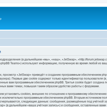
p
и
подразделения (в дальнейшем «мы», «наш», «JetSwap», «http://forum.jetswap
 «phpBB Teams») используют информацию, полученную во время любой из ваш
, просмотр «JetSwap» приведёт к созданию программным обеспечением phpB
узера). Первые две cookie содержат только идентификатор пользователя (в
военные вам программным обеспечением phpBB. Третья cookie будет создана 
нных вами темах, повышая таким образом удобство работы с форумами.
м установить cookies, внешние по отношению к программному обеспечению p
ных исключительно программным обеспечением phpBB. Вторым источником по
 исчерпываются, следующие данные: сообщения, размещённые под учётной з
ap» (в дальнейшем «ваша учётная запись») и сообщения, оставленные вами