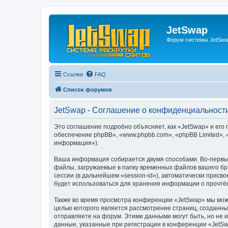
JetSwap
Форум системы JetSwa
Ссылки
FAQ
Список форумов
JetSwap - Соглашение о конфиденциальност
Это соглашение подробно объясняет, как «JetSwap» и его 
обеспечение phpBB», «www.phpbb.com», «phpBB Limited»,
информация»).
Ваша информация собирается двумя способами. Во-первых
файлы, загружаемые в папку временных файлов вашего бра
сессии (в дальнейшем «session-id»), автоматически прис
будет использоваться для хранения информации о прочтё
Также во время просмотра конференции «JetSwap» мы може
целью которого является рассмотрение страниц, создан
отправляете на форум. Этими данными могут быть, но не
данные, указанные при регистрации в конференции «JetSw