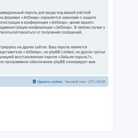
дивидуальный пароль для входа под вашей учётной
 на форумах «JetSwap» охраняется законами о защите
егистрации в конференции «JetSwap», кроме вашего
ие администрации конференции «JetSwap». В любом случае у
гласиться/отказаться от получения сообщений,
рируясь на других сайтах. Ваш пароль является
едставители «JetSwap», ни phpBB Limited, ни другое третье
 функцией восстановления пароля «Забыли пароль?»,
его программное обеспечение phpBB сгенерирует вам
Удалить cookies
Часовой пояс:
UTC+03:00