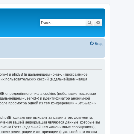
Поиск
Расширенный п
Вход
.com») и phpBB (в дальнейшем «они», «программное
их пользовательских сессий (в дальнейшем «ваша
B определённого числа cookies (небольшие текстовые
 дальнейшем «user-id») и идентификатор анонимной
после просмотра одной из тем конференции «JetSwap» и
hpBB, однако они выходят за рамки этого документа,
лучения вашей информации являются данные, которые вы
аписью Гостя (в дальнейшем «анонимные сообщения»),
 после регистрации и авторизации (в дальнейшем «ваши