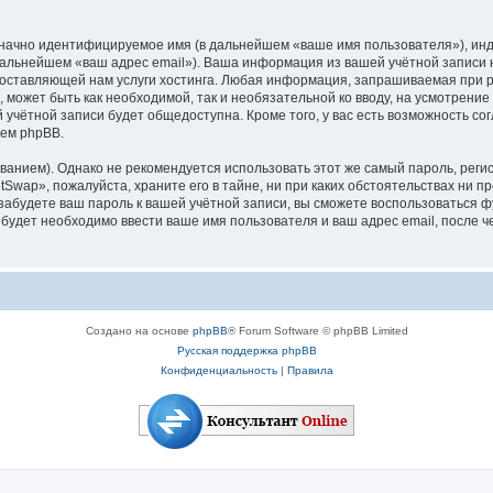
означно идентифицируемое имя (в дальнейшем «ваше имя пользователя»), ин
 дальнейшем «ваш адрес email»). Ваша информация из вашей учётной записи
ставляющей нам услуги хостинга. Любая информация, запрашиваемая при р
, может быть как необходимой, так и необязательной ко вводу, на усмотрен
 учётной записи будет общедоступна. Кроме того, у вас есть возможность со
ем phpBB.
ием). Однако не рекомендуется использовать этот же самый пароль, регист
Swap», пожалуйста, храните его в тайне, ни при каких обстоятельствах ни пр
ы забудете ваш пароль к вашей учётной записи, вы сможете воспользоваться
удет необходимо ввести ваше имя пользователя и ваш адрес email, после ч
Создано на основе
phpBB
® Forum Software © phpBB Limited
Русская поддержка phpBB
Конфиденциальность
|
Правила