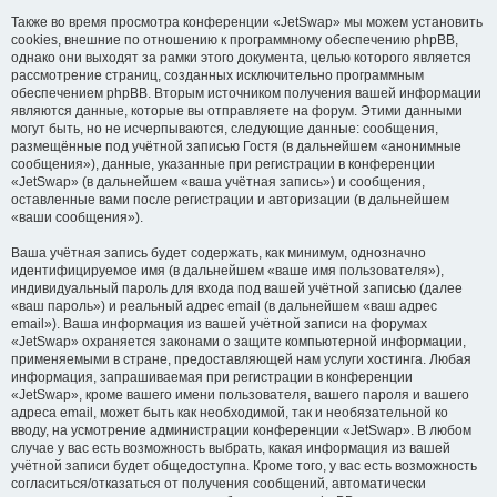
Также во время просмотра конференции «JetSwap» мы можем установить
cookies, внешние по отношению к программному обеспечению phpBB,
однако они выходят за рамки этого документа, целью которого является
рассмотрение страниц, созданных исключительно программным
обеспечением phpBB. Вторым источником получения вашей информации
являются данные, которые вы отправляете на форум. Этими данными
могут быть, но не исчерпываются, следующие данные: сообщения,
размещённые под учётной записью Гостя (в дальнейшем «анонимные
сообщения»), данные, указанные при регистрации в конференции
«JetSwap» (в дальнейшем «ваша учётная запись») и сообщения,
оставленные вами после регистрации и авторизации (в дальнейшем
«ваши сообщения»).
Ваша учётная запись будет содержать, как минимум, однозначно
идентифицируемое имя (в дальнейшем «ваше имя пользователя»),
индивидуальный пароль для входа под вашей учётной записью (далее
«ваш пароль») и реальный адрес email (в дальнейшем «ваш адрес
email»). Ваша информация из вашей учётной записи на форумах
«JetSwap» охраняется законами о защите компьютерной информации,
применяемыми в стране, предоставляющей нам услуги хостинга. Любая
информация, запрашиваемая при регистрации в конференции
«JetSwap», кроме вашего имени пользователя, вашего пароля и вашего
адреса email, может быть как необходимой, так и необязательной ко
вводу, на усмотрение администрации конференции «JetSwap». В любом
случае у вас есть возможность выбрать, какая информация из вашей
учётной записи будет общедоступна. Кроме того, у вас есть возможность
согласиться/отказаться от получения сообщений, автоматически