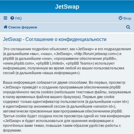
JetSwap
FAQ
Вход
П
Список форумов
о
JetSwap - Соглашение о конфиденциальности
и
с
Это соглашение подробно объясняет, как «JetSwap» и его подразделения
(в дальнейшем «мы», «наш», «JetSwap», «http://forum.jetswap.com») и
к
phpBB (в дальнейшем «они», «программное обеспечение phpBB»,
«www.phpbb.com», «phpBB Limited», «phpBB Teams») используют
информацию, полученную во время любой из ваших пользовательских
сессий (в дальнейшем «ваша информация»).
Ваша информация собирается двумя способами. Во-первых, просмотр
«JetSwap» приведёт к созданию программным обеспечением phpBB
определённого числа cookies (небольшие текстовые файлы, загружаемые
в папку временных файлов вашего браузера). Первые две cookie
содержат только идентификатор пользователя (в дальнейшем «user-id»)
и идентификатор анонимной сессии (в дальнейшем «session-id»),
автоматически присвоенные вам программным обеспечением phpBB.
Третья cookie будет создана после просмотра одной из тем конференции
«JetSwap» и будет использоваться для хранения информации о
прочтённых вами темах, повышая таким образом удобство работы с
форумами.