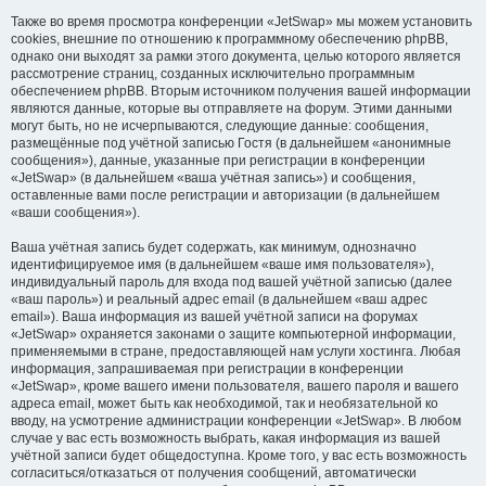
Также во время просмотра конференции «JetSwap» мы можем установить
cookies, внешние по отношению к программному обеспечению phpBB,
однако они выходят за рамки этого документа, целью которого является
рассмотрение страниц, созданных исключительно программным
обеспечением phpBB. Вторым источником получения вашей информации
являются данные, которые вы отправляете на форум. Этими данными
могут быть, но не исчерпываются, следующие данные: сообщения,
размещённые под учётной записью Гостя (в дальнейшем «анонимные
сообщения»), данные, указанные при регистрации в конференции
«JetSwap» (в дальнейшем «ваша учётная запись») и сообщения,
оставленные вами после регистрации и авторизации (в дальнейшем
«ваши сообщения»).
Ваша учётная запись будет содержать, как минимум, однозначно
идентифицируемое имя (в дальнейшем «ваше имя пользователя»),
индивидуальный пароль для входа под вашей учётной записью (далее
«ваш пароль») и реальный адрес email (в дальнейшем «ваш адрес
email»). Ваша информация из вашей учётной записи на форумах
«JetSwap» охраняется законами о защите компьютерной информации,
применяемыми в стране, предоставляющей нам услуги хостинга. Любая
информация, запрашиваемая при регистрации в конференции
«JetSwap», кроме вашего имени пользователя, вашего пароля и вашего
адреса email, может быть как необходимой, так и необязательной ко
вводу, на усмотрение администрации конференции «JetSwap». В любом
случае у вас есть возможность выбрать, какая информация из вашей
учётной записи будет общедоступна. Кроме того, у вас есть возможность
согласиться/отказаться от получения сообщений, автоматически