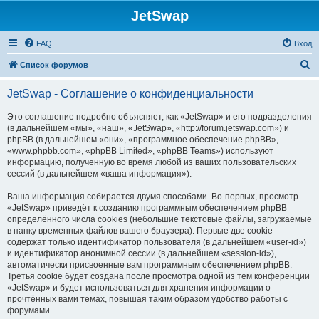
JetSwap
FAQ
Вход
П
Список форумов
о
JetSwap - Соглашение о конфиденциальности
и
с
Это соглашение подробно объясняет, как «JetSwap» и его подразделения
(в дальнейшем «мы», «наш», «JetSwap», «http://forum.jetswap.com») и
к
phpBB (в дальнейшем «они», «программное обеспечение phpBB»,
«www.phpbb.com», «phpBB Limited», «phpBB Teams») используют
информацию, полученную во время любой из ваших пользовательских
сессий (в дальнейшем «ваша информация»).
Ваша информация собирается двумя способами. Во-первых, просмотр
«JetSwap» приведёт к созданию программным обеспечением phpBB
определённого числа cookies (небольшие текстовые файлы, загружаемые
в папку временных файлов вашего браузера). Первые две cookie
содержат только идентификатор пользователя (в дальнейшем «user-id»)
и идентификатор анонимной сессии (в дальнейшем «session-id»),
автоматически присвоенные вам программным обеспечением phpBB.
Третья cookie будет создана после просмотра одной из тем конференции
«JetSwap» и будет использоваться для хранения информации о
прочтённых вами темах, повышая таким образом удобство работы с
форумами.