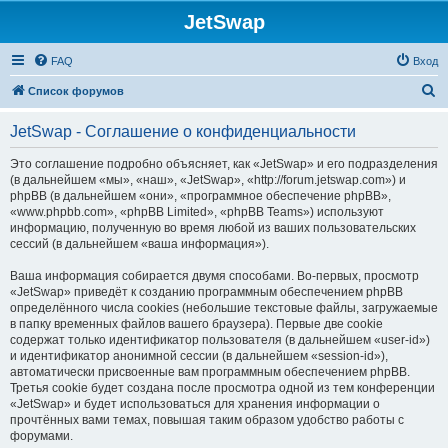
JetSwap
FAQ
Вход
П
Список форумов
о
JetSwap - Соглашение о конфиденциальности
и
с
Это соглашение подробно объясняет, как «JetSwap» и его подразделения
(в дальнейшем «мы», «наш», «JetSwap», «http://forum.jetswap.com») и
к
phpBB (в дальнейшем «они», «программное обеспечение phpBB»,
«www.phpbb.com», «phpBB Limited», «phpBB Teams») используют
информацию, полученную во время любой из ваших пользовательских
сессий (в дальнейшем «ваша информация»).
Ваша информация собирается двумя способами. Во-первых, просмотр
«JetSwap» приведёт к созданию программным обеспечением phpBB
определённого числа cookies (небольшие текстовые файлы, загружаемые
в папку временных файлов вашего браузера). Первые две cookie
содержат только идентификатор пользователя (в дальнейшем «user-id»)
и идентификатор анонимной сессии (в дальнейшем «session-id»),
автоматически присвоенные вам программным обеспечением phpBB.
Третья cookie будет создана после просмотра одной из тем конференции
«JetSwap» и будет использоваться для хранения информации о
прочтённых вами темах, повышая таким образом удобство работы с
форумами.