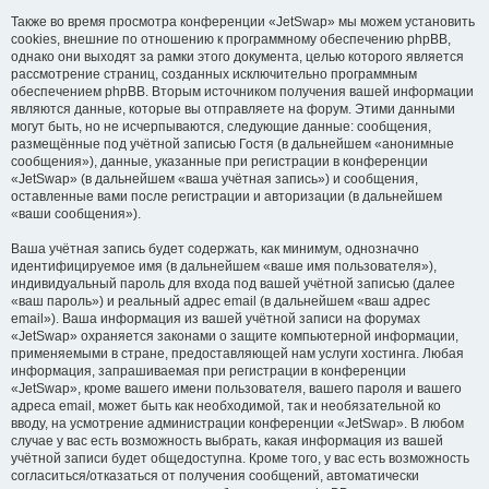
Также во время просмотра конференции «JetSwap» мы можем установить
cookies, внешние по отношению к программному обеспечению phpBB,
однако они выходят за рамки этого документа, целью которого является
рассмотрение страниц, созданных исключительно программным
обеспечением phpBB. Вторым источником получения вашей информации
являются данные, которые вы отправляете на форум. Этими данными
могут быть, но не исчерпываются, следующие данные: сообщения,
размещённые под учётной записью Гостя (в дальнейшем «анонимные
сообщения»), данные, указанные при регистрации в конференции
«JetSwap» (в дальнейшем «ваша учётная запись») и сообщения,
оставленные вами после регистрации и авторизации (в дальнейшем
«ваши сообщения»).
Ваша учётная запись будет содержать, как минимум, однозначно
идентифицируемое имя (в дальнейшем «ваше имя пользователя»),
индивидуальный пароль для входа под вашей учётной записью (далее
«ваш пароль») и реальный адрес email (в дальнейшем «ваш адрес
email»). Ваша информация из вашей учётной записи на форумах
«JetSwap» охраняется законами о защите компьютерной информации,
применяемыми в стране, предоставляющей нам услуги хостинга. Любая
информация, запрашиваемая при регистрации в конференции
«JetSwap», кроме вашего имени пользователя, вашего пароля и вашего
адреса email, может быть как необходимой, так и необязательной ко
вводу, на усмотрение администрации конференции «JetSwap». В любом
случае у вас есть возможность выбрать, какая информация из вашей
учётной записи будет общедоступна. Кроме того, у вас есть возможность
согласиться/отказаться от получения сообщений, автоматически