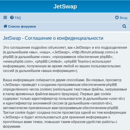
JetSwap
FAQ
Вход
П
Список форумов
о
JetSwap - Соглашение о конфиденциальности
и
с
Это соглашение подробно объясняет, как «JetSwap» и его подразделения
(в дальнейшем «мы», «наш», «JetSwap», «http://forum.jetswap.com») и
к
phpBB (в дальнейшем «они», «программное обеспечение phpBB»,
«www.phpbb.com», «phpBB Limited», «phpBB Teams») используют
информацию, полученную во время любой из ваших пользовательских
сессий (в дальнейшем «ваша информация»).
Ваша информация собирается двумя способами. Во-первых, просмотр
«JetSwap» приведёт к созданию программным обеспечением phpBB
определённого числа cookies (небольшие текстовые файлы, загружаемые
в папку временных файлов вашего браузера). Первые две cookie
содержат только идентификатор пользователя (в дальнейшем «user-id»)
и идентификатор анонимной сессии (в дальнейшем «session-id»),
автоматически присвоенные вам программным обеспечением phpBB.
Третья cookie будет создана после просмотра одной из тем конференции
«JetSwap» и будет использоваться для хранения информации о
прочтённых вами темах, повышая таким образом удобство работы с
форумами.