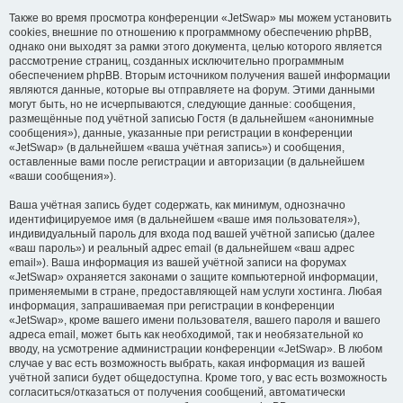
Также во время просмотра конференции «JetSwap» мы можем установить
cookies, внешние по отношению к программному обеспечению phpBB,
однако они выходят за рамки этого документа, целью которого является
рассмотрение страниц, созданных исключительно программным
обеспечением phpBB. Вторым источником получения вашей информации
являются данные, которые вы отправляете на форум. Этими данными
могут быть, но не исчерпываются, следующие данные: сообщения,
размещённые под учётной записью Гостя (в дальнейшем «анонимные
сообщения»), данные, указанные при регистрации в конференции
«JetSwap» (в дальнейшем «ваша учётная запись») и сообщения,
оставленные вами после регистрации и авторизации (в дальнейшем
«ваши сообщения»).
Ваша учётная запись будет содержать, как минимум, однозначно
идентифицируемое имя (в дальнейшем «ваше имя пользователя»),
индивидуальный пароль для входа под вашей учётной записью (далее
«ваш пароль») и реальный адрес email (в дальнейшем «ваш адрес
email»). Ваша информация из вашей учётной записи на форумах
«JetSwap» охраняется законами о защите компьютерной информации,
применяемыми в стране, предоставляющей нам услуги хостинга. Любая
информация, запрашиваемая при регистрации в конференции
«JetSwap», кроме вашего имени пользователя, вашего пароля и вашего
адреса email, может быть как необходимой, так и необязательной ко
вводу, на усмотрение администрации конференции «JetSwap». В любом
случае у вас есть возможность выбрать, какая информация из вашей
учётной записи будет общедоступна. Кроме того, у вас есть возможность
согласиться/отказаться от получения сообщений, автоматически