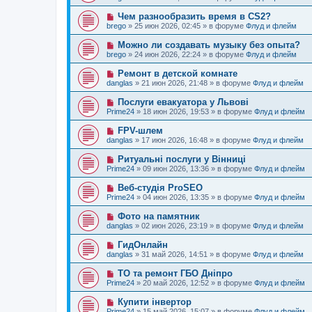
и
в
щ
о
е
о
е
Н
Чем разнообразить время в CS2?
о
е
н
о
б
brego
»
25 июн 2026, 02:45
» в форуме
Флуд и флейм
с
и
в
щ
о
е
о
е
Н
Можно ли создавать музыку без опыта?
о
е
н
о
б
brego
»
24 июн 2026, 22:24
» в форуме
Флуд и флейм
с
и
в
щ
о
е
о
е
Н
Ремонт в детской комнате
о
е
н
о
б
danglas
»
21 июн 2026, 21:48
» в форуме
Флуд и флейм
с
и
в
щ
о
е
о
е
Н
Послуги евакуатора у Львові
о
е
н
о
б
Prime24
»
18 июн 2026, 19:53
» в форуме
Флуд и флейм
с
и
в
щ
о
е
о
е
Н
FPV-шлем
о
е
н
о
б
danglas
»
17 июн 2026, 16:48
» в форуме
Флуд и флейм
с
и
в
щ
о
е
о
е
Н
Ритуальні послуги у Вінниці
о
е
н
о
б
Prime24
»
09 июн 2026, 13:36
» в форуме
Флуд и флейм
с
и
в
щ
о
е
о
е
Н
Веб-студія ProSEO
о
е
н
о
б
Prime24
»
04 июн 2026, 13:35
» в форуме
Флуд и флейм
с
и
в
щ
о
е
о
е
Н
Фото на памятник
о
е
н
о
б
danglas
»
02 июн 2026, 23:19
» в форуме
Флуд и флейм
с
и
в
щ
о
е
о
е
Н
ГидОнлайн
о
е
н
о
б
danglas
»
31 май 2026, 14:51
» в форуме
Флуд и флейм
с
и
в
щ
о
е
о
е
Н
ТО та ремонт ГБО Дніпро
о
е
н
о
б
Prime24
»
20 май 2026, 12:52
» в форуме
Флуд и флейм
с
и
в
щ
о
е
о
е
Н
Купити інвертор
о
е
н
о
б
Prime24
»
15 май 2026, 15:07
» в форуме
Флуд и флейм