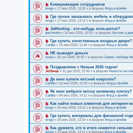
о
е
о
Н
Коммуникация сотрудников
е
н
б
о
с
и
brego
»
17 июл 2026, 13:30
» в форуме
Флуд и флейм
щ
в
о
е
е
о
о
Н
Где лучше заказывать мебель и оборудов
н
е
б
о
и
brego
»
17 июл 2026, 13:12
» в форуме
Флуд и флейм
с
щ
в
е
о
е
о
Н
JetHosting - кто-нибудь пользуется?
о
н
е
о
б
и
ipechenkin
»
16 июл 2026, 15:02
» в форуме
Хостинг и до
с
в
щ
е
о
о
е
Н
Где купить качественные входные двери?
о
е
н
о
б
Carlitto
»
15 июл 2026, 11:46
» в форуме
Флуд и флейм
с
и
в
щ
о
е
о
е
Н
НЕ выводят деньги
о
е
н
о
б
nowa
»
29 сен 2009, 09:02
» в форуме
Сервис JetSwap Me
с
и
в
щ
о
е
о
е
о
Н
Поздравляем с Новым 2026 годом!
е
н
б
о
с
и
JetSwap
»
31 дек 2025, 23:40
» в форуме
Новости систе
щ
в
о
е
е
о
о
Н
Де мені купити якісний ковролін?
н
е
б
о
и
Carlitto
»
10 июл 2026, 10:26
» в форуме
Флуд и флейм
с
щ
в
е
о
е
о
Н
Як мені вибрати якісну килимову плитку?
о
н
е
о
б
и
Carlitto
»
04 июл 2026, 14:11
» в форуме
Флуд и флейм
с
в
щ
е
о
о
е
Н
Как найти новых клиентов для интернет-м
о
е
н
о
б
brego
»
25 июн 2026, 14:21
» в форуме
Флуд и флейм
с
и
в
щ
о
е
о
е
Н
Где купить материалы для финишной отд
о
е
н
о
б
brego
»
25 июн 2026, 13:33
» в форуме
Флуд и флейм
с
и
в
щ
о
е
о
е
Н
Как думаете, кто в итоге окажется сильне
о
е
н
о
б
brego
»
25 июн 2026, 13:11
» в форуме
Флуд и флейм
с