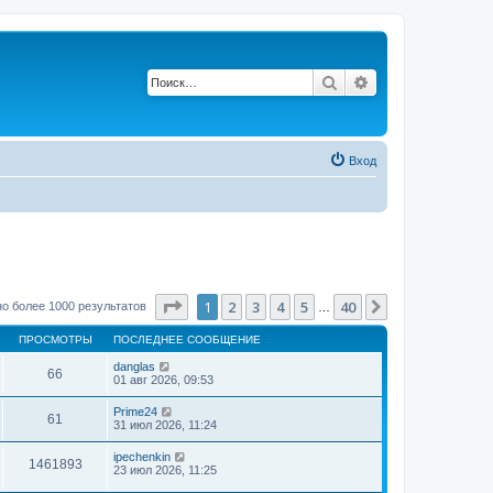
Поиск
Расширенный п
Вход
Страница
1
из
40
1
2
3
4
5
40
След.
о более 1000 результатов
…
ПРОСМОТРЫ
ПОСЛЕДНЕЕ СООБЩЕНИЕ
danglas
66
01 авг 2026, 09:53
Prime24
61
31 июл 2026, 11:24
ipechenkin
1461893
23 июл 2026, 11:25