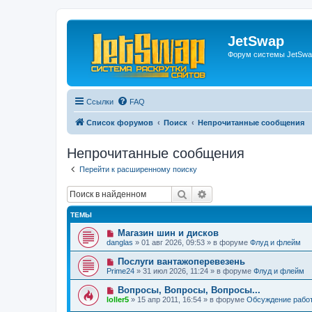
JetSwap
Форум системы JetSwa
Ссылки
FAQ
Список форумов
Поиск
Непрочитанные сообщения
Непрочитанные сообщения
Перейти к расширенному поиску
Поиск
Расширенный поиск
ТЕМЫ
Н
Магазин шин и дисков
о
danglas
»
01 авг 2026, 09:53
» в форуме
Флуд и флейм
в
о
Н
Послуги вантажоперевезень
е
о
Prime24
»
31 июл 2026, 11:24
» в форуме
Флуд и флейм
с
в
о
о
Н
Вопросы, Вопросы, Вопросы...
о
е
о
б
loller5
»
15 апр 2011, 16:54
» в форуме
Обсуждение рабо
с
в
щ
о