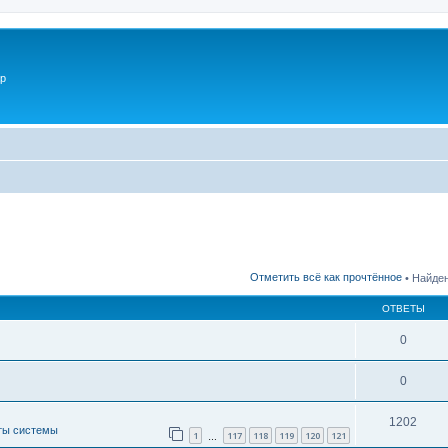
p
Отметить всё как прочтённое
• Найден
ОТВЕТЫ
0
0
1202
ты системы
1
117
118
119
120
121
…