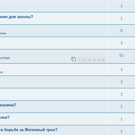
1
ание для школы?
1
0
мены
3
52
rchant
1
2
3
4
5
6
3
мы
3
3
агазина?
1
елки?
1
е в борьбе за Железный трон?
1