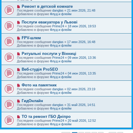
щ
е
е
с
Н
Ремонт в детской комнате
н
о
о
Последнее сообщение
danglas
«
21 июн 2026, 21:48
и
о
в
Добавлено в форуме
Флуд и флейм
е
б
о
щ
е
Н
Послуги евакуатора у Львові
е
с
о
Последнее сообщение
Prime24
«
18 июн 2026, 19:53
н
о
в
Добавлено в форуме
Флуд и флейм
и
о
о
е
б
е
Н
FPV-шлем
щ
с
о
е
Последнее сообщение
danglas
«
17 июн 2026, 16:48
о
в
н
Добавлено в форуме
Флуд и флейм
о
о
и
б
е
е
Н
Ритуальні послуги у Вінниці
щ
с
о
е
Последнее сообщение
Prime24
«
09 июн 2026, 13:36
о
в
н
Добавлено в форуме
Флуд и флейм
о
о
и
б
е
е
Н
Веб-студія ProSEO
щ
с
о
е
Последнее сообщение
Prime24
«
04 июн 2026, 13:35
о
в
н
Добавлено в форуме
Флуд и флейм
о
о
и
б
е
е
Н
Фото на памятник
щ
с
о
е
Последнее сообщение
danglas
«
02 июн 2026, 23:19
о
в
н
Добавлено в форуме
Флуд и флейм
о
о
и
б
е
е
Н
ГидОнлайн
щ
с
о
е
Последнее сообщение
danglas
«
31 май 2026, 14:51
о
в
н
Добавлено в форуме
Флуд и флейм
о
о
и
б
е
е
Н
ТО та ремонт ГБО Дніпро
щ
с
о
е
Последнее сообщение
Prime24
«
20 май 2026, 12:52
о
в
н
Добавлено в форуме
Флуд и флейм
о
о
и
б
е
е
щ