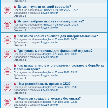
щ
Ответы:
3
е
е
с
Н
н
Де мені купити якісний ковролін?
о
о
и
Последнее сообщение
Prime24
«
10 июл 2026, 10:27
о
в
е
Добавлено в форуме
Флуд и флейм
б
о
Ответы:
3
щ
е
е
с
Н
Як мені вибрати якісну килимову плитку?
н
о
о
Последнее сообщение
Prime24
«
04 июл 2026, 14:13
и
о
в
Добавлено в форуме
Флуд и флейм
е
б
о
Ответы:
3
щ
е
е
с
Н
Как найти новых клиентов для интернет-магазина?
н
о
о
Последнее сообщение
danglas
«
25 июн 2026, 14:26
и
о
в
Добавлено в форуме
Флуд и флейм
е
б
о
Ответы:
1
щ
е
е
с
Н
Где купить материалы для финишной отделки?
н
о
о
Последнее сообщение
danglas
«
25 июн 2026, 13:38
и
о
в
Добавлено в форуме
Флуд и флейм
е
б
о
Ответы:
1
щ
е
е
с
Н
Как думаете, кто в итоге окажется сильнее в борьбе за
н
о
о
Железный трон?
и
о
в
Последнее сообщение
danglas
«
25 июн 2026, 13:12
е
б
о
Добавлено в форуме
Флуд и флейм
щ
е
Ответы:
1
е
с
н
о
Н
Чем разнообразить время в CS2?
и
о
о
Последнее сообщение
danglas
«
25 июн 2026, 02:49
е
б
в
Добавлено в форуме
Флуд и флейм
щ
о
Ответы:
1
е
е
н
с
Н
Можно ли создавать музыку без опыта?
и
о
о
Последнее сообщение
danglas
«
24 июн 2026, 22:25
е
о
в
Добавлено в форуме
Флуд и флейм
б
о
Ответы:
1