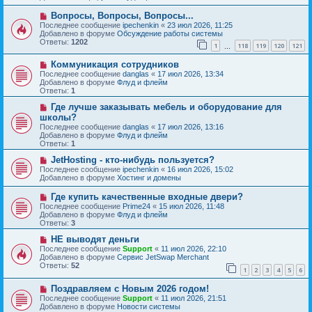
о
б
е
Н
Вопросы, Вопросы, Вопросы...
щ
с
о
е
Последнее сообщение
ipechenkin
«
23 июл 2026, 11:25
о
в
н
Добавлено в форуме
Обсуждение работы системы
о
о
и
Ответы:
1202
б
1
118
119
120
121
е
…
е
щ
с
е
Н
Коммуникация сотрудников
о
н
о
о
Последнее сообщение
danglas
«
17 июл 2026, 13:34
и
в
б
Добавлено в форуме
Флуд и флейм
е
о
щ
Ответы:
1
е
е
с
Н
н
Где лучше заказывать мебель и оборудование для
о
о
и
школы?
о
в
е
Последнее сообщение
danglas
«
17 июл 2026, 13:16
б
о
Добавлено в форуме
Флуд и флейм
щ
е
Ответы:
1
е
с
н
о
Н
JetHosting - кто-нибудь пользуется?
и
о
о
Последнее сообщение
ipechenkin
«
16 июл 2026, 15:02
е
б
в
Добавлено в форуме
Хостинг и домены
щ
о
е
е
Н
Где купить качественные входные двери?
н
с
о
и
Последнее сообщение
Prime24
«
15 июл 2026, 11:48
о
в
е
Добавлено в форуме
Флуд и флейм
о
о
Ответы:
3
б
е
щ
с
Н
НЕ выводят деньги
е
о
о
Последнее сообщение
Support
«
11 июл 2026, 22:10
н
о
в
Добавлено в форуме
Сервис JetSwap Merchant
и
б
о
Ответы:
52
е
1
2
3
4
5
6
щ
е
е
с
Н
н
Поздравляем с Новым 2026 годом!
о
о
и
о
Последнее сообщение
Support
«
11 июл 2026, 21:51
в
е
б
Добавлено в форуме
Новости системы
о