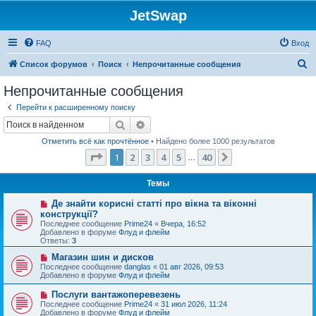
JetSwap
FAQ
Вход
П
Список форумов
Поиск
Непрочитанные сообщения
о
Непрочитанные сообщения
и
Перейти к расширенному поиску
с
Поиск
Расширенный поиск
к
Отметить всё как прочтённое
• Найдено более 1000 результатов
Страница
1
из
40
1
2
3
4
5
40
След.
…
Темы
Н
Де знайти корисні статті про вікна та віконні
о
конструкції?
в
Последнее сообщение
Prime24
«
Вчера, 16:52
о
Добавлено в форуме
Флуд и флейм
е
Ответы:
3
с
о
Н
Магазин шин и дисков
о
о
Последнее сообщение
danglas
«
01 авг 2026, 09:53
б
в
Добавлено в форуме
Флуд и флейм
щ
о
е
е
Н
Послуги вантажоперевезень
н
с
о
и
Последнее сообщение
Prime24
«
31 июл 2026, 11:24
о
в
е
Добавлено в форуме
Флуд и флейм
о