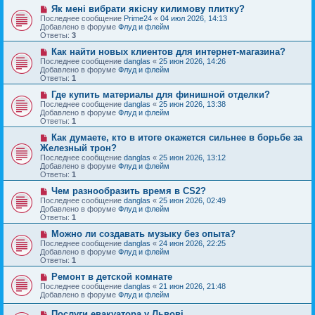
е
с
Н
Як мені вибрати якісну килимову плитку?
н
о
о
Последнее сообщение
Prime24
«
04 июл 2026, 14:13
и
о
в
Добавлено в форуме
Флуд и флейм
е
б
о
Ответы:
3
щ
е
е
с
Н
Как найти новых клиентов для интернет-магазина?
н
о
о
Последнее сообщение
danglas
«
25 июн 2026, 14:26
и
о
в
Добавлено в форуме
Флуд и флейм
е
б
о
Ответы:
1
щ
е
е
с
Н
Где купить материалы для финишной отделки?
н
о
о
Последнее сообщение
danglas
«
25 июн 2026, 13:38
и
о
в
Добавлено в форуме
Флуд и флейм
е
б
о
Ответы:
1
щ
е
е
с
Н
Как думаете, кто в итоге окажется сильнее в борьбе за
н
о
о
Железный трон?
и
о
в
Последнее сообщение
danglas
«
25 июн 2026, 13:12
е
б
о
Добавлено в форуме
Флуд и флейм
щ
е
Ответы:
1
е
с
н
о
Н
Чем разнообразить время в CS2?
и
о
о
Последнее сообщение
danglas
«
25 июн 2026, 02:49
е
б
в
Добавлено в форуме
Флуд и флейм
щ
о
Ответы:
1
е
е
н
с
Н
Можно ли создавать музыку без опыта?
и
о
о
Последнее сообщение
danglas
«
24 июн 2026, 22:25
е
о
в
Добавлено в форуме
Флуд и флейм
б
о
Ответы:
1
щ
е
е
с
Н
Ремонт в детской комнате
н
о
о
Последнее сообщение
danglas
«
21 июн 2026, 21:48
и
о
в
Добавлено в форуме
Флуд и флейм
е
б
о
щ
е
Н
Послуги евакуатора у Львові