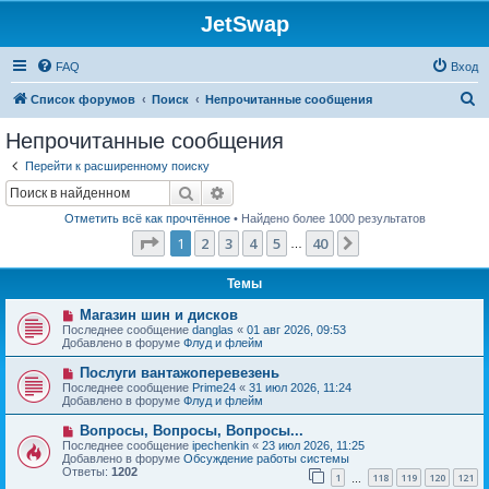
JetSwap
FAQ
Вход
П
Список форумов
Поиск
Непрочитанные сообщения
о
Непрочитанные сообщения
и
Перейти к расширенному поиску
с
Поиск
Расширенный поиск
к
Отметить всё как прочтённое
• Найдено более 1000 результатов
Страница
1
из
40
1
2
3
4
5
40
След.
…
Темы
Н
Магазин шин и дисков
о
Последнее сообщение
danglas
«
01 авг 2026, 09:53
в
Добавлено в форуме
Флуд и флейм
о
е
Н
Послуги вантажоперевезень
с
о
Последнее сообщение
Prime24
«
31 июл 2026, 11:24
о
в
Добавлено в форуме
Флуд и флейм
о
о
б
е
Н
Вопросы, Вопросы, Вопросы...
щ
с
о
е
Последнее сообщение
ipechenkin
«
23 июл 2026, 11:25
о
в
н
Добавлено в форуме
Обсуждение работы системы
о
о
и
Ответы:
1202
б
1
118
119
120
121
е
…
е
щ