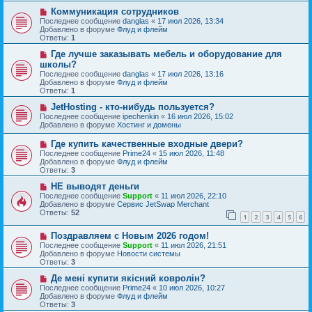
с
е
Н
Коммуникация сотрудников
о
н
о
о
Последнее сообщение
danglas
«
17 июл 2026, 13:34
и
в
б
Добавлено в форуме
Флуд и флейм
е
о
щ
Ответы:
1
е
е
с
Н
н
Где лучше заказывать мебель и оборудование для
о
о
и
школы?
о
в
е
Последнее сообщение
danglas
«
17 июл 2026, 13:16
б
о
Добавлено в форуме
Флуд и флейм
щ
е
Ответы:
1
е
с
н
о
Н
JetHosting - кто-нибудь пользуется?
и
о
о
Последнее сообщение
ipechenkin
«
16 июл 2026, 15:02
е
б
в
Добавлено в форуме
Хостинг и домены
щ
о
е
е
Н
Где купить качественные входные двери?
н
с
о
и
Последнее сообщение
Prime24
«
15 июл 2026, 11:48
о
в
е
Добавлено в форуме
Флуд и флейм
о
о
Ответы:
3
б
е
щ
с
Н
НЕ выводят деньги
е
о
о
Последнее сообщение
Support
«
11 июл 2026, 22:10
н
о
в
Добавлено в форуме
Сервис JetSwap Merchant
и
б
о
Ответы:
52
е
1
2
3
4
5
6
щ
е
е
с
Н
н
Поздравляем с Новым 2026 годом!
о
о
и
о
Последнее сообщение
Support
«
11 июл 2026, 21:51
в
е
б
Добавлено в форуме
Новости системы
о
щ
Ответы:
3
е
е
с
Н
н
Де мені купити якісний ковролін?
о
о
и
Последнее сообщение
Prime24
«
10 июл 2026, 10:27
о
в
е
Добавлено в форуме
Флуд и флейм
б
о
Ответы:
3
щ
е