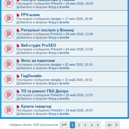
е
с
о
Последнее сообщение
Prime24
«
18 июн 2026, 19:53
н
о
в
Добавлено в форуме
Флуд и флейм
и
о
о
е
б
е
Н
FPV-шлем
щ
с
о
е
Последнее сообщение
danglas
«
17 июн 2026, 16:48
о
в
н
Добавлено в форуме
Флуд и флейм
о
о
и
б
е
е
Н
Ритуальні послуги у Вінниці
щ
с
о
е
Последнее сообщение
Prime24
«
09 июн 2026, 13:36
о
в
н
Добавлено в форуме
Флуд и флейм
о
о
и
б
е
е
Н
Веб-студія ProSEO
щ
с
о
е
Последнее сообщение
Prime24
«
04 июн 2026, 13:35
о
в
н
Добавлено в форуме
Флуд и флейм
о
о
и
б
е
е
Н
Фото на памятник
щ
с
о
е
Последнее сообщение
danglas
«
02 июн 2026, 23:19
о
в
н
Добавлено в форуме
Флуд и флейм
о
о
и
б
е
е
Н
ГидОнлайн
щ
с
о
е
Последнее сообщение
danglas
«
31 май 2026, 14:51
о
в
н
Добавлено в форуме
Флуд и флейм
о
о
и
б
е
е
Н
ТО та ремонт ГБО Дніпро
щ
с
о
е
Последнее сообщение
Prime24
«
20 май 2026, 12:52
о
в
н
Добавлено в форуме
Флуд и флейм
о
о
и
б
е
е
Н
Купити інвертор
щ
с
о
е
Последнее сообщение
Prime24
«
15 май 2026, 15:07
о
в
н
Добавлено в форуме
Флуд и флейм
о
о
и
б
е
е
щ
с
Страница
1
из
40
1
2
3
4
5
40
След
Найдено более 1000 результатов
е
…
о
н