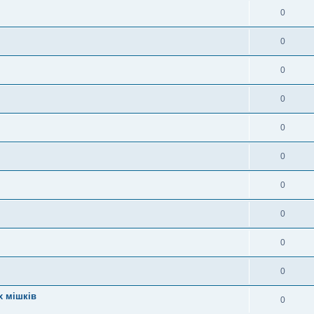
0
0
0
0
0
0
0
0
0
0
х мішків
0