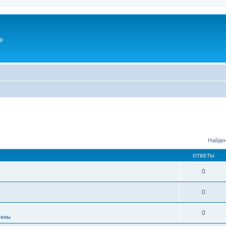
p
Найден
ОТВЕТЫ
0
0
0
мены