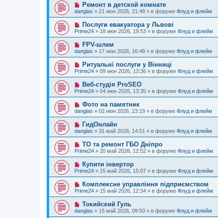
о
е
Н
Ремонт в детской комнате
о
е
н
о
б
danglas
»
21 июн 2026, 21:48
» в форуме
Флуд и флейм
с
и
в
щ
о
е
о
е
Н
Послуги евакуатора у Львові
о
е
н
о
б
Prime24
»
18 июн 2026, 19:53
» в форуме
Флуд и флейм
с
и
в
щ
о
е
о
е
Н
FPV-шлем
о
е
н
о
б
danglas
»
17 июн 2026, 16:48
» в форуме
Флуд и флейм
с
и
в
щ
о
е
о
е
Н
Ритуальні послуги у Вінниці
о
е
н
о
б
Prime24
»
09 июн 2026, 13:36
» в форуме
Флуд и флейм
с
и
в
щ
о
е
о
е
Н
Веб-студія ProSEO
о
е
н
о
б
Prime24
»
04 июн 2026, 13:35
» в форуме
Флуд и флейм
с
и
в
щ
о
е
о
е
Н
Фото на памятник
о
е
н
о
б
danglas
»
02 июн 2026, 23:19
» в форуме
Флуд и флейм
с
и
в
щ
о
е
о
е
Н
ГидОнлайн
о
е
н
о
б
danglas
»
31 май 2026, 14:51
» в форуме
Флуд и флейм
с
и
в
щ
о
е
о
е
Н
ТО та ремонт ГБО Дніпро
о
е
н
о
б
Prime24
»
20 май 2026, 12:52
» в форуме
Флуд и флейм
с
и
в
щ
о
е
о
е
Н
Купити інвертор
о
е
н
о
б
Prime24
»
15 май 2026, 15:07
» в форуме
Флуд и флейм
с
и
в
щ
о
е
о
е
Н
Комплексне управління підприємством
о
е
н
о
б
Prime24
»
15 май 2026, 12:34
» в форуме
Флуд и флейм
с
и
в
щ
о
е
о
е
Н
Токийский Гуль
о
е
н
о
б
danglas
»
15 май 2026, 09:50
» в форуме
Флуд и флейм
с
и
в
щ
о