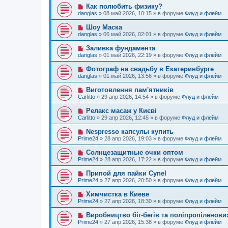
е
о
е
Н
Как полюбить физику?
о
е
н
о
б
danglas
»
08 май 2026, 10:15
» в форуме
Флуд и флейм
с
и
в
щ
о
е
о
е
Н
Шоу Маска
о
е
н
о
б
danglas
»
06 май 2026, 02:01
» в форуме
Флуд и флейм
с
и
в
щ
о
е
о
е
Н
Заливка фундамента
о
е
н
о
б
danglas
»
01 май 2026, 22:19
» в форуме
Флуд и флейм
с
и
в
щ
о
е
о
е
Н
Фотограф на свадьбу в Екатеринбурге
о
е
н
о
б
danglas
»
01 май 2026, 13:56
» в форуме
Флуд и флейм
с
и
в
щ
о
е
о
е
Н
Виготовлення пам'ятників
о
е
н
о
б
Carlitto
»
29 апр 2026, 14:54
» в форуме
Флуд и флейм
с
и
в
щ
о
е
о
е
Н
Релакс масаж у Києві
о
е
н
о
б
Carlitto
»
29 апр 2026, 12:45
» в форуме
Флуд и флейм
с
и
в
щ
о
е
о
е
Н
Nespresso капсулы купить
о
е
н
о
б
Prime24
»
28 апр 2026, 19:03
» в форуме
Флуд и флейм
с
и
в
щ
о
е
о
е
Н
Солнцезащитные очки оптом
о
е
н
о
б
Prime24
»
28 апр 2026, 17:22
» в форуме
Флуд и флейм
с
и
в
щ
о
е
о
е
Н
Припой для пайки Cynel
о
е
н
о
б
Prime24
»
27 апр 2026, 20:50
» в форуме
Флуд и флейм
с
и
в
щ
о
е
о
е
Н
Химчистка в Киеве
о
е
н
о
б
Prime24
»
27 апр 2026, 18:30
» в форуме
Флуд и флейм
с
и
в
щ
о
е
о
е
Н
Виробництво біг-бегів та поліпропіленови
о
е
н
о
б
Prime24
»
27 апр 2026, 15:38
» в форуме
Флуд и флейм
с
и
в
щ