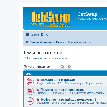
JetSwap
Форум системы JetSwa
Ссылки
FAQ
Список форумов
Поиск
Темы без ответов
Темы без ответов
Перейти к расширенному поиску
Поиск
Расширенный поиск
ТЕМЫ
Н
Магазин шин и дисков
о
danglas
»
01 авг 2026, 09:53
» в форуме
Флуд и флейм
в
о
Н
Послуги вантажоперевезень
е
о
Prime24
»
31 июл 2026, 11:24
» в форуме
Флуд и флейм
с
в
о
о
Н
JetHosting - кто-нибудь пользуется?
о
е
о
б
ipechenkin
»
16 июл 2026, 15:02
» в форуме
Хостинг и до
с
в
щ
о