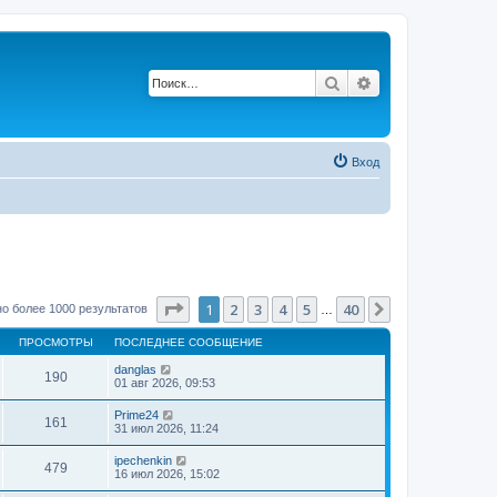
Поиск
Расширенный п
Вход
Страница
1
из
40
1
2
3
4
5
40
След.
о более 1000 результатов
…
ПРОСМОТРЫ
ПОСЛЕДНЕЕ СООБЩЕНИЕ
danglas
190
01 авг 2026, 09:53
Prime24
161
31 июл 2026, 11:24
ipechenkin
479
16 июл 2026, 15:02