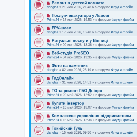
о
е
Н
Ремонт в детской комнате
о
е
н
о
б
danglas
»
21 июн 2026, 21:48
» в форуме
Флуд и флейм
с
и
в
щ
о
е
о
е
Н
Послуги евакуатора у Львові
о
е
н
о
б
Prime24
»
18 июн 2026, 19:53
» в форуме
Флуд и флейм
с
и
в
щ
о
е
о
е
Н
FPV-шлем
о
е
н
о
б
danglas
»
17 июн 2026, 16:48
» в форуме
Флуд и флейм
с
и
в
щ
о
е
о
е
Н
Ритуальні послуги у Вінниці
о
е
н
о
б
Prime24
»
09 июн 2026, 13:36
» в форуме
Флуд и флейм
с
и
в
щ
о
е
о
е
Н
Веб-студія ProSEO
о
е
н
о
б
Prime24
»
04 июн 2026, 13:35
» в форуме
Флуд и флейм
с
и
в
щ
о
е
о
е
Н
Фото на памятник
о
е
н
о
б
danglas
»
02 июн 2026, 23:19
» в форуме
Флуд и флейм
с
и
в
щ
о
е
о
е
Н
ГидОнлайн
о
е
н
о
б
danglas
»
31 май 2026, 14:51
» в форуме
Флуд и флейм
с
и
в
щ
о
е
о
е
Н
ТО та ремонт ГБО Дніпро
о
е
н
о
б
Prime24
»
20 май 2026, 12:52
» в форуме
Флуд и флейм
с
и
в
щ
о
е
о
е
Н
Купити інвертор
о
е
н
о
б
Prime24
»
15 май 2026, 15:07
» в форуме
Флуд и флейм
с
и
в
щ
о
е
о
е
Н
Комплексне управління підприємством
о
е
н
о
б
Prime24
»
15 май 2026, 12:34
» в форуме
Флуд и флейм
с
и
в
щ
о
е
о
е
Н
Токийский Гуль
о
е
н
о
б
danglas
»
15 май 2026, 09:50
» в форуме
Флуд и флейм
с
и
в
щ
о