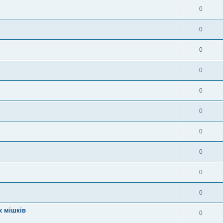
0
0
0
0
0
0
0
0
0
0
х мішків
0