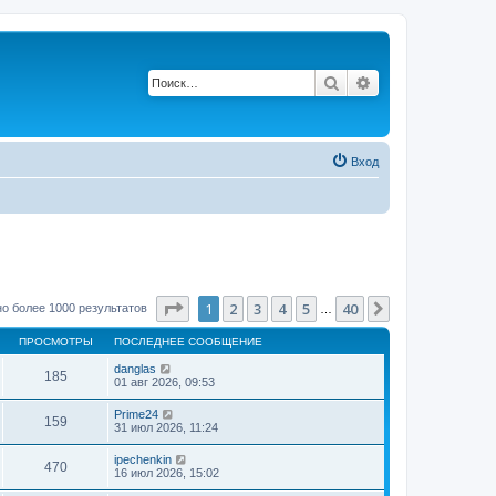
Поиск
Расширенный п
Вход
Страница
1
из
40
1
2
3
4
5
40
След.
о более 1000 результатов
…
ПРОСМОТРЫ
ПОСЛЕДНЕЕ СООБЩЕНИЕ
danglas
185
01 авг 2026, 09:53
Prime24
159
31 июл 2026, 11:24
ipechenkin
470
16 июл 2026, 15:02