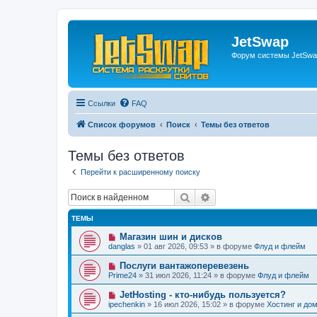
JetSwap
Форум системы JetSwa
Ссылки
FAQ
Список форумов
Поиск
Темы без ответов
Темы без ответов
Перейти к расширенному поиску
Поиск
Расширенный поиск
ТЕМЫ
Н
Магазин шин и дисков
о
danglas
»
01 авг 2026, 09:53
» в форуме
Флуд и флейм
в
о
Н
Послуги вантажоперевезень
е
о
Prime24
»
31 июл 2026, 11:24
» в форуме
Флуд и флейм
с
в
о
о
Н
JetHosting - кто-нибудь пользуется?
о
е
о
б
ipechenkin
»
16 июл 2026, 15:02
» в форуме
Хостинг и до
с
в
щ
о