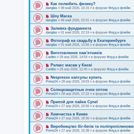
е
о
е
Н
Как полюбить физику?
о
е
н
о
б
danglas
»
08 май 2026, 10:15
» в форуме
Флуд и флейм
с
и
в
щ
о
е
о
е
Н
Шоу Маска
о
е
н
о
б
danglas
»
06 май 2026, 02:01
» в форуме
Флуд и флейм
с
и
в
щ
о
е
о
е
Н
Заливка фундамента
о
е
н
о
б
danglas
»
01 май 2026, 22:19
» в форуме
Флуд и флейм
с
и
в
щ
о
е
о
е
Н
Фотограф на свадьбу в Екатеринбурге
о
е
н
о
б
danglas
»
01 май 2026, 13:56
» в форуме
Флуд и флейм
с
и
в
щ
о
е
о
е
Н
Виготовлення пам'ятників
о
е
н
о
б
Carlitto
»
29 апр 2026, 14:54
» в форуме
Флуд и флейм
с
и
в
щ
о
е
о
е
Н
Релакс масаж у Києві
о
е
н
о
б
Carlitto
»
29 апр 2026, 12:45
» в форуме
Флуд и флейм
с
и
в
щ
о
е
о
е
Н
Nespresso капсулы купить
о
е
н
о
б
Prime24
»
28 апр 2026, 19:03
» в форуме
Флуд и флейм
с
и
в
щ
о
е
о
е
Н
Солнцезащитные очки оптом
о
е
н
о
б
Prime24
»
28 апр 2026, 17:22
» в форуме
Флуд и флейм
с
и
в
щ
о
е
о
е
Н
Припой для пайки Cynel
о
е
н
о
б
Prime24
»
27 апр 2026, 20:50
» в форуме
Флуд и флейм
с
и
в
щ
о
е
о
е
Н
Химчистка в Киеве
о
е
н
о
б
Prime24
»
27 апр 2026, 18:30
» в форуме
Флуд и флейм
с
и
в
щ
о
е
о
е
Н
Виробництво біг-бегів та поліпропіленови
о
е
н
о
б
Prime24
»
27 апр 2026, 15:38
» в форуме
Флуд и флейм
с
и
в
щ