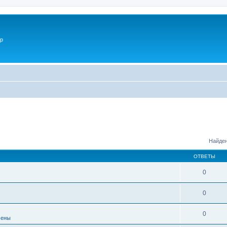
p
Найден
ОТВЕТЫ
0
0
0
мены