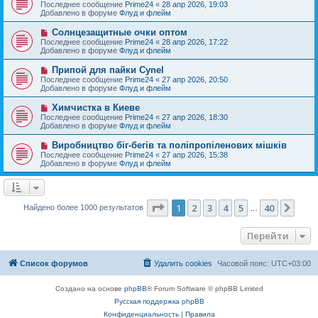
о
е
Последнее сообщение
Prime24
«
28 апр 2026, 19:03
о
в
н
Добавлено в форуме
Флуд и флейм
о
о
и
б
е
е
Н
Солнцезащитные очки оптом
щ
с
о
е
Последнее сообщение
Prime24
«
28 апр 2026, 17:22
о
в
н
Добавлено в форуме
Флуд и флейм
о
о
и
б
е
е
Н
Припой для пайки Cynel
щ
с
о
е
Последнее сообщение
Prime24
«
27 апр 2026, 20:50
о
в
н
Добавлено в форуме
Флуд и флейм
о
о
и
б
е
е
Н
Химчистка в Киеве
щ
с
о
е
Последнее сообщение
Prime24
«
27 апр 2026, 18:30
о
в
н
Добавлено в форуме
Флуд и флейм
о
о
и
б
е
е
Н
Виробництво біг-бегів та поліпропіленових мішків
щ
с
о
е
Последнее сообщение
Prime24
«
27 апр 2026, 15:38
о
в
н
Добавлено в форуме
Флуд и флейм
о
о
и
б
е
е
щ
с
е
о
н
о
Страница
1
из
40
1
2
3
4
5
40
След
Найдено более 1000 результатов
и
…
б
е
щ
е
Перейти
н
и
е
Список форумов
Удалить cookies
Часовой пояс:
UTC+03:00
Создано на основе
phpBB
® Forum Software © phpBB Limited
Русская поддержка phpBB
Конфиденциальность
|
Правила