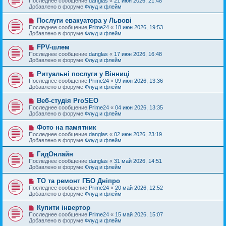
Последнее сообщение
danglas
«
21 июн 2026, 21:48
о
в
н
Добавлено в форуме
Флуд и флейм
о
о
и
б
е
е
Н
Послуги евакуатора у Львові
щ
с
о
е
Последнее сообщение
Prime24
«
18 июн 2026, 19:53
о
в
н
Добавлено в форуме
Флуд и флейм
о
о
и
б
е
е
Н
FPV-шлем
щ
с
о
е
Последнее сообщение
danglas
«
17 июн 2026, 16:48
о
в
н
Добавлено в форуме
Флуд и флейм
о
о
и
б
е
е
Н
Ритуальні послуги у Вінниці
щ
с
о
е
Последнее сообщение
Prime24
«
09 июн 2026, 13:36
о
в
н
Добавлено в форуме
Флуд и флейм
о
о
и
б
е
е
Н
Веб-студія ProSEO
щ
с
о
е
Последнее сообщение
Prime24
«
04 июн 2026, 13:35
о
в
н
Добавлено в форуме
Флуд и флейм
о
о
и
б
е
е
Н
Фото на памятник
щ
с
о
е
Последнее сообщение
danglas
«
02 июн 2026, 23:19
о
в
н
Добавлено в форуме
Флуд и флейм
о
о
и
б
е
е
Н
ГидОнлайн
щ
с
о
е
Последнее сообщение
danglas
«
31 май 2026, 14:51
о
в
н
Добавлено в форуме
Флуд и флейм
о
о
и
б
е
е
Н
ТО та ремонт ГБО Дніпро
щ
с
о
е
Последнее сообщение
Prime24
«
20 май 2026, 12:52
о
в
н
Добавлено в форуме
Флуд и флейм
о
о
и
б
е
е
Н
Купити інвертор
щ
с
о
е
Последнее сообщение
Prime24
«
15 май 2026, 15:07
о
в
н
Добавлено в форуме
Флуд и флейм
о
о
и