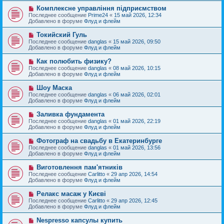
б
е
е
Н
Комплексне управління підприємством
щ
с
о
е
Последнее сообщение
Prime24
«
15 май 2026, 12:34
о
в
н
Добавлено в форуме
Флуд и флейм
о
о
и
б
е
е
Н
Токийский Гуль
щ
с
о
е
Последнее сообщение
danglas
«
15 май 2026, 09:50
о
в
н
Добавлено в форуме
Флуд и флейм
о
о
и
б
е
е
Н
Как полюбить физику?
щ
с
о
е
Последнее сообщение
danglas
«
08 май 2026, 10:15
о
в
н
Добавлено в форуме
Флуд и флейм
о
о
и
б
е
е
Н
Шоу Маска
щ
с
о
е
Последнее сообщение
danglas
«
06 май 2026, 02:01
о
в
н
Добавлено в форуме
Флуд и флейм
о
о
и
б
е
е
Н
Заливка фундамента
щ
с
о
е
Последнее сообщение
danglas
«
01 май 2026, 22:19
о
в
н
Добавлено в форуме
Флуд и флейм
о
о
и
б
е
е
Н
Фотограф на свадьбу в Екатеринбурге
щ
с
о
е
Последнее сообщение
danglas
«
01 май 2026, 13:56
о
в
н
Добавлено в форуме
Флуд и флейм
о
о
и
б
е
е
Н
Виготовлення пам'ятників
щ
с
о
е
Последнее сообщение
Carlitto
«
29 апр 2026, 14:54
о
в
н
Добавлено в форуме
Флуд и флейм
о
о
и
б
е
е
Н
Релакс масаж у Києві
щ
с
о
е
Последнее сообщение
Carlitto
«
29 апр 2026, 12:45
о
в
н
Добавлено в форуме
Флуд и флейм
о
о
и
б
е
е
Н
Nespresso капсулы купить
щ
с