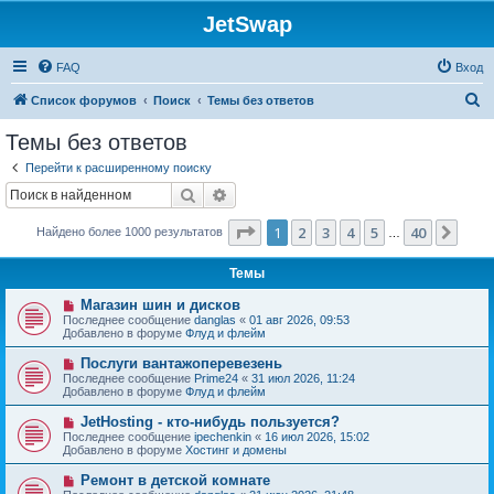
JetSwap
FAQ
Вход
П
Список форумов
Поиск
Темы без ответов
о
Темы без ответов
и
Перейти к расширенному поиску
с
Поиск
Расширенный поиск
к
Страница
1
из
40
1
2
3
4
5
40
След
Найдено более 1000 результатов
…
Темы
Н
Магазин шин и дисков
о
Последнее сообщение
danglas
«
01 авг 2026, 09:53
в
Добавлено в форуме
Флуд и флейм
о
е
Н
Послуги вантажоперевезень
с
о
Последнее сообщение
Prime24
«
31 июл 2026, 11:24
о
в
Добавлено в форуме
Флуд и флейм
о
о
б
е
Н
JetHosting - кто-нибудь пользуется?
щ
с
о
е
Последнее сообщение
ipechenkin
«
16 июл 2026, 15:02
о
в
н
Добавлено в форуме
Хостинг и домены
о
о
и
б
е
е
Н
Ремонт в детской комнате
щ
с
о
е