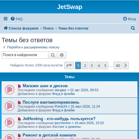
JetSwap
FAQ
Вход
П
Список форумов
Поиск
Темы без ответов
о
Темы без ответов
и
Перейти к расширенному поиску
с
Поиск
Расширенный поиск
к
Страница
1
из
40
1
2
3
4
5
40
След
Найдено более 1000 результатов
…
Темы
Н
Магазин шин и дисков
о
Последнее сообщение
danglas
«
01 авг 2026, 09:53
в
Добавлено в форуме
Флуд и флейм
о
е
Н
Послуги вантажоперевезень
с
о
Последнее сообщение
Prime24
«
31 июл 2026, 11:24
о
в
Добавлено в форуме
Флуд и флейм
о
о
б
е
Н
JetHosting - кто-нибудь пользуется?
щ
с
о
е
Последнее сообщение
ipechenkin
«
16 июл 2026, 15:02
о
в
н
Добавлено в форуме
Хостинг и домены
о
о
и
б
е
е
Н
Ремонт в детской комнате
щ
с
о
е