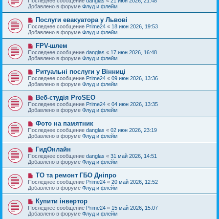
Последнее сообщение
danglas
«
21 июн 2026, 21:48
о
в
н
Добавлено в форуме
Флуд и флейм
о
о
и
б
е
е
Н
Послуги евакуатора у Львові
щ
с
о
е
Последнее сообщение
Prime24
«
18 июн 2026, 19:53
о
в
н
Добавлено в форуме
Флуд и флейм
о
о
и
б
е
е
Н
FPV-шлем
щ
с
о
е
Последнее сообщение
danglas
«
17 июн 2026, 16:48
о
в
н
Добавлено в форуме
Флуд и флейм
о
о
и
б
е
е
Н
Ритуальні послуги у Вінниці
щ
с
о
е
Последнее сообщение
Prime24
«
09 июн 2026, 13:36
о
в
н
Добавлено в форуме
Флуд и флейм
о
о
и
б
е
е
Н
Веб-студія ProSEO
щ
с
о
е
Последнее сообщение
Prime24
«
04 июн 2026, 13:35
о
в
н
Добавлено в форуме
Флуд и флейм
о
о
и
б
е
е
Н
Фото на памятник
щ
с
о
е
Последнее сообщение
danglas
«
02 июн 2026, 23:19
о
в
н
Добавлено в форуме
Флуд и флейм
о
о
и
б
е
е
Н
ГидОнлайн
щ
с
о
е
Последнее сообщение
danglas
«
31 май 2026, 14:51
о
в
н
Добавлено в форуме
Флуд и флейм
о
о
и
б
е
е
Н
ТО та ремонт ГБО Дніпро
щ
с
о
е
Последнее сообщение
Prime24
«
20 май 2026, 12:52
о
в
н
Добавлено в форуме
Флуд и флейм
о
о
и
б
е
е
Н
Купити інвертор
щ
с
о
е
Последнее сообщение
Prime24
«
15 май 2026, 15:07
о
в
н
Добавлено в форуме
Флуд и флейм
о
о
и