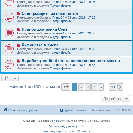
о
е
Последнее сообщение
Prime24
«
28 апр 2026, 19:03
о
в
н
Добавлено в форуме
Флуд и флейм
о
о
и
б
е
е
Н
Солнцезащитные очки оптом
щ
с
о
е
Последнее сообщение
Prime24
«
28 апр 2026, 17:22
о
в
н
Добавлено в форуме
Флуд и флейм
о
о
и
б
е
е
Н
Припой для пайки Cynel
щ
с
о
е
Последнее сообщение
Prime24
«
27 апр 2026, 20:50
о
в
н
Добавлено в форуме
Флуд и флейм
о
о
и
б
е
е
Н
Химчистка в Киеве
щ
с
о
е
Последнее сообщение
Prime24
«
27 апр 2026, 18:30
о
в
н
Добавлено в форуме
Флуд и флейм
о
о
и
б
е
е
Н
Виробництво біг-бегів та поліпропіленових мішків
щ
с
о
е
Последнее сообщение
Prime24
«
27 апр 2026, 15:38
о
в
н
Добавлено в форуме
Флуд и флейм
о
о
и
б
е
е
щ
с
е
о
н
о
Страница
1
из
40
1
2
3
4
5
40
След
Найдено более 1000 результатов
и
…
б
е
щ
е
Перейти
н
и
е
Список форумов
Удалить cookies
Часовой пояс:
UTC+03:00
Создано на основе
phpBB
® Forum Software © phpBB Limited
Русская поддержка phpBB
Конфиденциальность
|
Правила