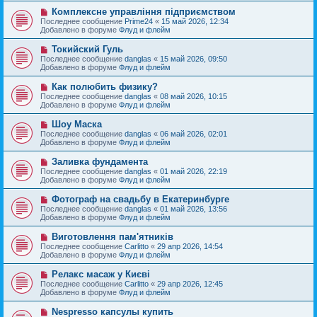
б
е
е
Н
Комплексне управління підприємством
щ
с
о
е
Последнее сообщение
Prime24
«
15 май 2026, 12:34
о
в
н
Добавлено в форуме
Флуд и флейм
о
о
и
б
е
е
Н
Токийский Гуль
щ
с
о
е
Последнее сообщение
danglas
«
15 май 2026, 09:50
о
в
н
Добавлено в форуме
Флуд и флейм
о
о
и
б
е
е
Н
Как полюбить физику?
щ
с
о
е
Последнее сообщение
danglas
«
08 май 2026, 10:15
о
в
н
Добавлено в форуме
Флуд и флейм
о
о
и
б
е
е
Н
Шоу Маска
щ
с
о
е
Последнее сообщение
danglas
«
06 май 2026, 02:01
о
в
н
Добавлено в форуме
Флуд и флейм
о
о
и
б
е
е
Н
Заливка фундамента
щ
с
о
е
Последнее сообщение
danglas
«
01 май 2026, 22:19
о
в
н
Добавлено в форуме
Флуд и флейм
о
о
и
б
е
е
Н
Фотограф на свадьбу в Екатеринбурге
щ
с
о
е
Последнее сообщение
danglas
«
01 май 2026, 13:56
о
в
н
Добавлено в форуме
Флуд и флейм
о
о
и
б
е
е
Н
Виготовлення пам'ятників
щ
с
о
е
Последнее сообщение
Carlitto
«
29 апр 2026, 14:54
о
в
н
Добавлено в форуме
Флуд и флейм
о
о
и
б
е
е
Н
Релакс масаж у Києві
щ
с
о
е
Последнее сообщение
Carlitto
«
29 апр 2026, 12:45
о
в
н
Добавлено в форуме
Флуд и флейм
о
о
и
б
е
е
Н
Nespresso капсулы купить
щ
с