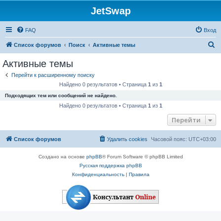
JetSwap
FAQ
Вход
П
Список форумов
Поиск
Активные темы
о
Активные темы
и
Перейти к расширенному поиску
с
Найдено 0 результатов • Страница
1
из
1
к
Подходящих тем или сообщений не найдено.
Найдено 0 результатов • Страница
1
из
1
Перейти
Список форумов
Удалить cookies
Часовой пояс:
UTC+03:00
Создано на основе
phpBB
® Forum Software © phpBB Limited
Русская поддержка phpBB
Конфиденциальность
|
Правила