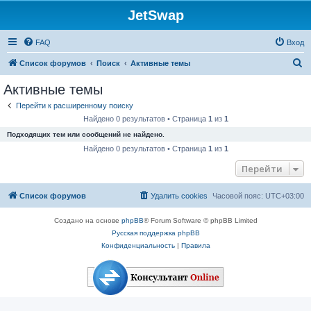
JetSwap
FAQ
Вход
П
Список форумов
Поиск
Активные темы
о
Активные темы
и
Перейти к расширенному поиску
с
Найдено 0 результатов • Страница
1
из
1
к
Подходящих тем или сообщений не найдено.
Найдено 0 результатов • Страница
1
из
1
Перейти
Список форумов
Удалить cookies
Часовой пояс:
UTC+03:00
Создано на основе
phpBB
® Forum Software © phpBB Limited
Русская поддержка phpBB
Конфиденциальность
|
Правила