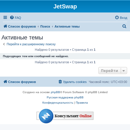
JetSwap
FAQ
Вход
П
Список форумов
Поиск
Активные темы
о
Активные темы
и
Перейти к расширенному поиску
с
Найдено 0 результатов • Страница
1
из
1
к
Подходящих тем или сообщений не найдено.
Найдено 0 результатов • Страница
1
из
1
Перейти
Список форумов
Удалить cookies
Часовой пояс:
UTC+03:00
Создано на основе
phpBB
® Forum Software © phpBB Limited
Русская поддержка phpBB
Конфиденциальность
|
Правила