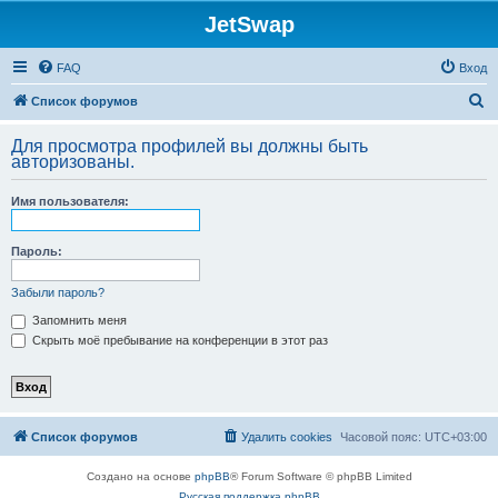
JetSwap
FAQ
Вход
П
Список форумов
о
Для просмотра профилей вы должны быть
и
авторизованы.
с
Имя пользователя:
к
Пароль:
Забыли пароль?
Запомнить меня
Скрыть моё пребывание на конференции в этот раз
Список форумов
Удалить cookies
Часовой пояс:
UTC+03:00
Создано на основе
phpBB
® Forum Software © phpBB Limited
Русская поддержка phpBB