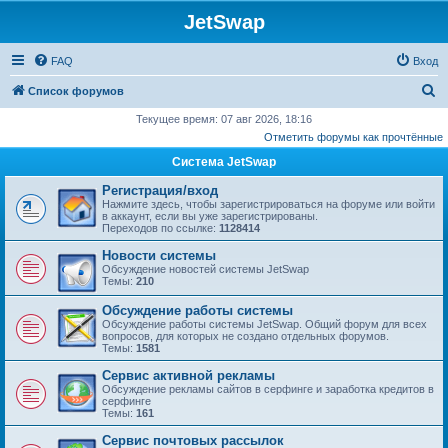
JetSwap
FAQ
Вход
П
Список форумов
о
Текущее время: 07 авг 2026, 18:16
Отметить форумы как прочтённые
и
Система JetSwap
с
к
Регистрация/вход
Нажмите здесь, чтобы зарегистрироваться на форуме или войти
в аккаунт, если вы уже зарегистрированы.
Переходов по ссылке:
1128414
Новости системы
Обсуждение новостей системы JetSwap
Темы:
210
Обсуждение работы системы
Обсуждение работы системы JetSwap. Общий форум для всех
вопросов, для которых не создано отдельных форумов.
Темы:
1581
Сервис активной рекламы
Обсуждение рекламы сайтов в серфинге и заработка кредитов в
серфинге
Темы:
161
Сервис почтовых рассылок