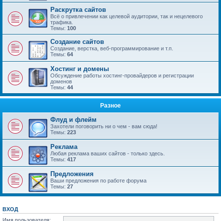
Раскрутка сайтов
Всё о привлечении как целевой аудитории, так и нецелевого
трафика.
Темы:
100
Создание сайтов
Создание, верстка, веб-программирование и т.п.
Темы:
64
Хостинг и домены
Обсуждение работы хостинг-провайдеров и регистрации
доменов
Темы:
44
Разное
Флуд и флейм
Захотели поговорить ни о чем - вам сюда!
Темы:
223
Реклама
Любая реклама ваших сайтов - только здесь.
Темы:
417
Предложения
Ваши предложения по работе форума
Темы:
27
ВХОД
Имя пользователя: