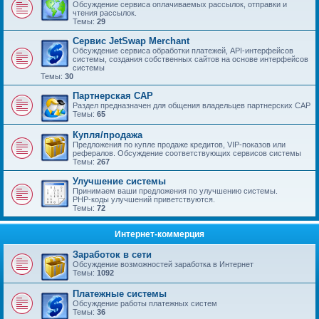
Обсуждение сервиса оплачиваемых рассылок, отправки и
чтения рассылок.
Темы:
29
Сервис JetSwap Merchant
Обсуждение сервиса обработки платежей, API-интерфейсов
системы, создания собственных сайтов на основе интерфейсов
системы
Темы:
30
Партнерская САР
Раздел предназначен для общения владельцев партнерских САР
Темы:
65
Купля/продажа
Предложения по купле продаже кредитов, VIP-показов или
рефералов. Обсуждение соответствующих сервисов системы
Темы:
267
Улучшение системы
Принимаем ваши предложения по улучшению системы.
PHP-коды улучшений приветствуются.
Темы:
72
Интернет-коммерция
Заработок в сети
Обсуждение возможностей заработка в Интернет
Темы:
1092
Платежные системы
Обсуждение работы платежных систем
Темы:
36