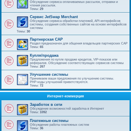
Обсуждение сервиса оплачиваемых рассылок, отправки и
чтения рассылок.
Темы:
29
Сервис JetSwap Merchant
Обсуждение сервиса обработки платежей, API-интерфейсов
системы, создания собственных сайтов на основе интерфейсов
системы
Темы:
30
Партнерская САР
Раздел предназначен для общения владельцев партнерских САР
Темы:
65
Купля/продажа
Предложения по купле продаже кредитов, VIP-показов или
рефералов. Обсуждение соответствующих сервисов системы
Темы:
267
Улучшение системы
Принимаем ваши предложения по улучшению системы.
PHP-коды улучшений приветствуются.
Темы:
72
Интернет-коммерция
Заработок в сети
Обсуждение возможностей заработка в Интернет
Темы:
1092
Платежные системы
Обсуждение работы платежных систем
Темы:
36