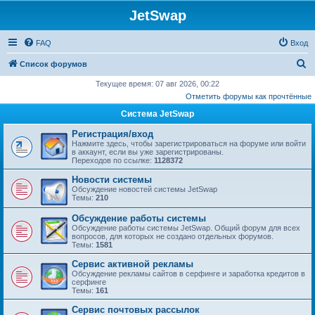
JetSwap
FAQ
Вход
П
Список форумов
о
Текущее время: 07 авг 2026, 00:22
Отметить форумы как прочтённые
и
Система JetSwap
с
к
Регистрация/вход
Нажмите здесь, чтобы зарегистрироваться на форуме или войти
в аккаунт, если вы уже зарегистрированы.
Переходов по ссылке:
1128372
Новости системы
Обсуждение новостей системы JetSwap
Темы:
210
Обсуждение работы системы
Обсуждение работы системы JetSwap. Общий форум для всех
вопросов, для которых не создано отдельных форумов.
Темы:
1581
Сервис активной рекламы
Обсуждение рекламы сайтов в серфинге и заработка кредитов в
серфинге
Темы:
161
Сервис почтовых рассылок