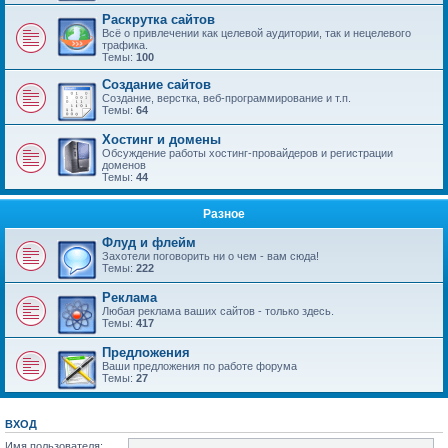
Раскрутка сайтов
Всё о привлечении как целевой аудитории, так и нецелевого
трафика.
Темы:
100
Создание сайтов
Создание, верстка, веб-программирование и т.п.
Темы:
64
Хостинг и домены
Обсуждение работы хостинг-провайдеров и регистрации
доменов
Темы:
44
Разное
Флуд и флейм
Захотели поговорить ни о чем - вам сюда!
Темы:
222
Реклама
Любая реклама ваших сайтов - только здесь.
Темы:
417
Предложения
Ваши предложения по работе форума
Темы:
27
ВХОД
Имя пользователя: