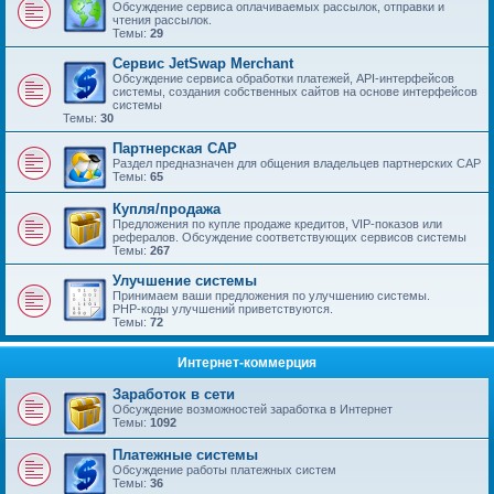
Обсуждение сервиса оплачиваемых рассылок, отправки и
чтения рассылок.
Темы:
29
Сервис JetSwap Merchant
Обсуждение сервиса обработки платежей, API-интерфейсов
системы, создания собственных сайтов на основе интерфейсов
системы
Темы:
30
Партнерская САР
Раздел предназначен для общения владельцев партнерских САР
Темы:
65
Купля/продажа
Предложения по купле продаже кредитов, VIP-показов или
рефералов. Обсуждение соответствующих сервисов системы
Темы:
267
Улучшение системы
Принимаем ваши предложения по улучшению системы.
PHP-коды улучшений приветствуются.
Темы:
72
Интернет-коммерция
Заработок в сети
Обсуждение возможностей заработка в Интернет
Темы:
1092
Платежные системы
Обсуждение работы платежных систем
Темы:
36