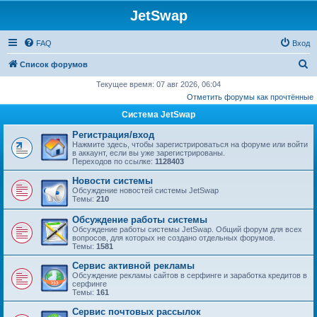
JetSwap
FAQ
Вход
П
Список форумов
о
Текущее время: 07 авг 2026, 06:04
Отметить форумы как прочтённые
и
Система JetSwap
с
к
Регистрация/вход
Нажмите здесь, чтобы зарегистрироваться на форуме или войти
в аккаунт, если вы уже зарегистрированы.
Переходов по ссылке:
1128403
Новости системы
Обсуждение новостей системы JetSwap
Темы:
210
Обсуждение работы системы
Обсуждение работы системы JetSwap. Общий форум для всех
вопросов, для которых не создано отдельных форумов.
Темы:
1581
Сервис активной рекламы
Обсуждение рекламы сайтов в серфинге и заработка кредитов в
серфинге
Темы:
161
Сервис почтовых рассылок