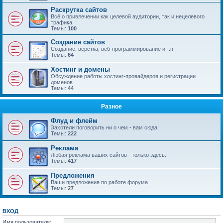
Раскрутка сайтов
Всё о привлечении как целевой аудитории, так и нецелевого
трафика.
Темы:
100
Создание сайтов
Создание, верстка, веб-программирование и т.п.
Темы:
64
Хостинг и домены
Обсуждение работы хостинг-провайдеров и регистрации
доменов
Темы:
44
Разное
Флуд и флейм
Захотели поговорить ни о чем - вам сюда!
Темы:
222
Реклама
Любая реклама ваших сайтов - только здесь.
Темы:
417
Предложения
Ваши предложения по работе форума
Темы:
27
ВХОД
Имя пользователя: