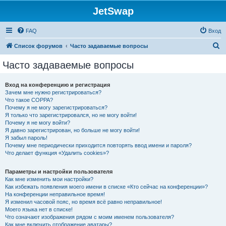
JetSwap
FAQ
Вход
П
Список форумов
Часто задаваемые вопросы
о
Часто задаваемые вопросы
и
с
Вход на конференцию и регистрация
Зачем мне нужно регистрироваться?
к
Что такое COPPA?
Почему я не могу зарегистрироваться?
Я только что зарегистрировался, но не могу войти!
Почему я не могу войти?
Я давно зарегистрирован, но больше не могу войти!
Я забыл пароль!
Почему мне периодически приходится повторять ввод имени и пароля?
Что делает функция «Удалить cookies»?
Параметры и настройки пользователя
Как мне изменить мои настройки?
Как избежать появления моего имени в списке «Кто сейчас на конференции»?
На конференции неправильное время!
Я изменил часовой пояс, но время всё равно неправильное!
Моего языка нет в списке!
Что означают изображения рядом с моим именем пользователя?
Как мне включить отображение аватары?