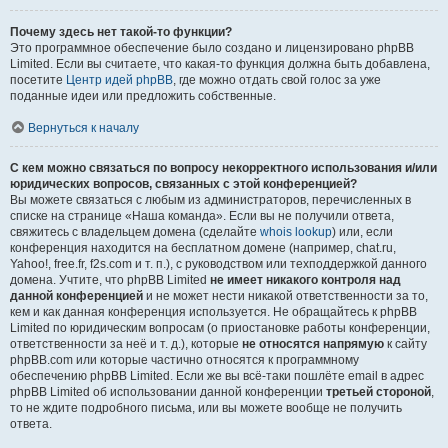
Почему здесь нет такой-то функции?
Это программное обеспечение было создано и лицензировано phpBB
Limited. Если вы считаете, что какая-то функция должна быть добавлена,
посетите
Центр идей phpBB
, где можно отдать свой голос за уже
поданные идеи или предложить собственные.
Вернуться к началу
С кем можно связаться по вопросу некорректного использования и/или
юридических вопросов, связанных с этой конференцией?
Вы можете связаться с любым из администраторов, перечисленных в
списке на странице «Наша команда». Если вы не получили ответа,
свяжитесь с владельцем домена (сделайте
whois lookup
) или, если
конференция находится на бесплатном домене (например, chat.ru,
Yahoo!, free.fr, f2s.com и т. п.), с руководством или техподдержкой данного
домена. Учтите, что phpBB Limited
не имеет никакого контроля над
данной конференцией
и не может нести никакой ответственности за то,
кем и как данная конференция используется. Не обращайтесь к phpBB
Limited по юридическим вопросам (о приостановке работы конференции,
ответственности за неё и т. д.), которые
не относятся напрямую
к сайту
phpBB.com или которые частично относятся к программному
обеспечению phpBB Limited. Если же вы всё-таки пошлёте email в адрес
phpBB Limited об использовании данной конференции
третьей стороной
,
то не ждите подробного письма, или вы можете вообще не получить
ответа.