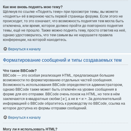
Как мне вновь поднять мою тему?
Щёлкнув по ссылке «Поднять тему» при просмотре темы, вы можете
«поднять» её в верхнюю часть первой страницы форума. Если этого не
происходит, то это означает, что возможность поднятия тем могла быть
отключена, или время, которое должно пройти до повторного поднятия
темы, ещё не прошло. Также можно поднять тему, просто ответив на неё,
однако удостоверьтесь, что тем самым вы не нарушаете правила
конференции, на которой находитесь.
Вернуться к началу
Форматирование сообщений и типы создаваемых тем
Что такое BBCode?
BBCode — это особая реализация HTML, предлагающая большие
возможности по форматированию отдельных частей сообщения.
Возможность использования BBCode определяется администратором,
однако BBCode также может быть отключён на уровне сообщения в
форме для его отправки. BBCode очень похож на HTML, но теги в нём
заключаются в квадратные скобки [ и ], а не в < и >. За дополнительной
информацией о BBCode обратитесь к руководству по BBCode, ссылка на
которое доступна из формы отправки сообщений.
Вернуться к началу
Могу ли я использовать HTML?