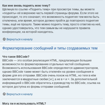
Как мне вновь поднять мою тему?
Щёлкнув по ссылке «Поднять тему» при просмотре темы, вы можете
«поднять» её в верхнюю часть первой страницы форума. Если этого не
происходит, то это означает, что возможность поднятия тем могла быть
отключена, или время, которое должно пройти до повторного поднятия
темы, ещё не прошло. Также можно поднять тему, просто ответив на неё,
однако удостоверьтесь, что тем самым вы не нарушаете правила
конференции, на которой находитесь.
Вернуться к началу
Форматирование сообщений и типы создаваемых тем
Что такое BBCode?
BBCode — это особая реализация HTML, предлагающая большие
возможности по форматированию отдельных частей сообщения.
Возможность использования BBCode определяется администратором,
однако BBCode также может быть отключён на уровне сообщения в
форме для его отправки. BBCode очень похож на HTML, но теги в нём
заключаются в квадратные скобки [ и ], а не в < и >. За дополнительной
информацией о BBCode обратитесь к руководству по BBCode, ссылка на
которое доступна из формы отправки сообщений.
Вернуться к началу
Могу ли я использовать HTML?