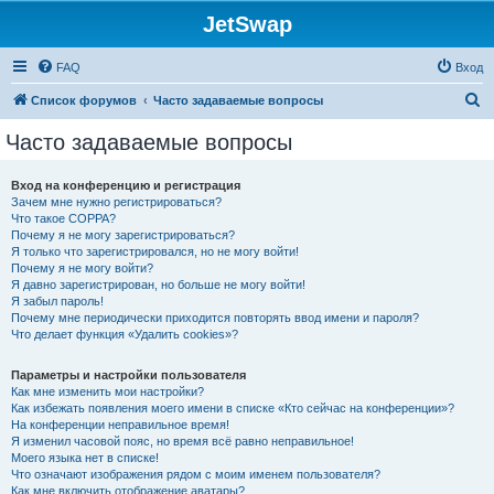
JetSwap
FAQ
Вход
П
Список форумов
Часто задаваемые вопросы
о
Часто задаваемые вопросы
и
с
Вход на конференцию и регистрация
Зачем мне нужно регистрироваться?
к
Что такое COPPA?
Почему я не могу зарегистрироваться?
Я только что зарегистрировался, но не могу войти!
Почему я не могу войти?
Я давно зарегистрирован, но больше не могу войти!
Я забыл пароль!
Почему мне периодически приходится повторять ввод имени и пароля?
Что делает функция «Удалить cookies»?
Параметры и настройки пользователя
Как мне изменить мои настройки?
Как избежать появления моего имени в списке «Кто сейчас на конференции»?
На конференции неправильное время!
Я изменил часовой пояс, но время всё равно неправильное!
Моего языка нет в списке!
Что означают изображения рядом с моим именем пользователя?
Как мне включить отображение аватары?