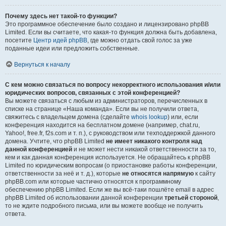
Почему здесь нет такой-то функции?
Это программное обеспечение было создано и лицензировано phpBB
Limited. Если вы считаете, что какая-то функция должна быть добавлена,
посетите
Центр идей phpBB
, где можно отдать свой голос за уже
поданные идеи или предложить собственные.
Вернуться к началу
С кем можно связаться по вопросу некорректного использования и/или
юридических вопросов, связанных с этой конференцией?
Вы можете связаться с любым из администраторов, перечисленных в
списке на странице «Наша команда». Если вы не получили ответа,
свяжитесь с владельцем домена (сделайте
whois lookup
) или, если
конференция находится на бесплатном домене (например, chat.ru,
Yahoo!, free.fr, f2s.com и т. п.), с руководством или техподдержкой данного
домена. Учтите, что phpBB Limited
не имеет никакого контроля над
данной конференцией
и не может нести никакой ответственности за то,
кем и как данная конференция используется. Не обращайтесь к phpBB
Limited по юридическим вопросам (о приостановке работы конференции,
ответственности за неё и т. д.), которые
не относятся напрямую
к сайту
phpBB.com или которые частично относятся к программному
обеспечению phpBB Limited. Если же вы всё-таки пошлёте email в адрес
phpBB Limited об использовании данной конференции
третьей стороной
,
то не ждите подробного письма, или вы можете вообще не получить
ответа.