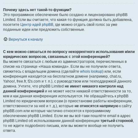
Почему здесь нет такой-то функции?
Это программное обеспечение было создано и лицензировано phpBB
Limited. Если вы считаете, что какая-то функция должна быть добавлена,
посетите
Центр идей phpBB
, где можно отдать свой голос за уже
поданные идеи или предложить собственные.
Вернуться к началу
С кем можно связаться по вопросу некорректного использования и/или
юридических вопросов, связанных с этой конференцией?
Вы можете связаться с любым из администраторов, перечисленных в
списке на странице «Наша команда». Если вы не получили ответа,
свяжитесь с владельцем домена (сделайте
whois lookup
) или, если
конференция находится на бесплатном домене (например, chat.ru,
Yahoo!, free.fr, f2s.com и т. п.), с руководством или техподдержкой данного
домена. Учтите, что phpBB Limited
не имеет никакого контроля над
данной конференцией
и не может нести никакой ответственности за то,
кем и как данная конференция используется. Не обращайтесь к phpBB
Limited по юридическим вопросам (о приостановке работы конференции,
ответственности за неё и т. д.), которые
не относятся напрямую
к сайту
phpBB.com или которые частично относятся к программному
обеспечению phpBB Limited. Если же вы всё-таки пошлёте email в адрес
phpBB Limited об использовании данной конференции
третьей стороной
,
то не ждите подробного письма, или вы можете вообще не получить
ответа.