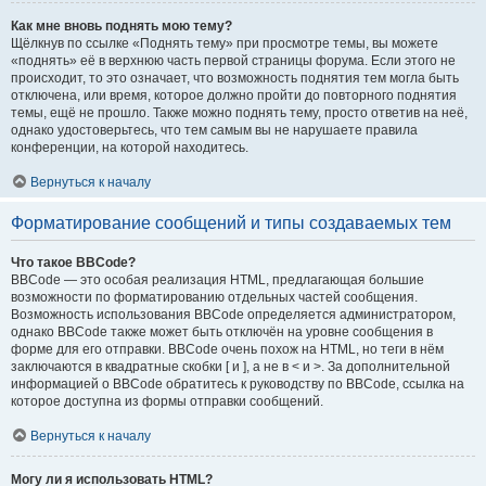
Как мне вновь поднять мою тему?
Щёлкнув по ссылке «Поднять тему» при просмотре темы, вы можете
«поднять» её в верхнюю часть первой страницы форума. Если этого не
происходит, то это означает, что возможность поднятия тем могла быть
отключена, или время, которое должно пройти до повторного поднятия
темы, ещё не прошло. Также можно поднять тему, просто ответив на неё,
однако удостоверьтесь, что тем самым вы не нарушаете правила
конференции, на которой находитесь.
Вернуться к началу
Форматирование сообщений и типы создаваемых тем
Что такое BBCode?
BBCode — это особая реализация HTML, предлагающая большие
возможности по форматированию отдельных частей сообщения.
Возможность использования BBCode определяется администратором,
однако BBCode также может быть отключён на уровне сообщения в
форме для его отправки. BBCode очень похож на HTML, но теги в нём
заключаются в квадратные скобки [ и ], а не в < и >. За дополнительной
информацией о BBCode обратитесь к руководству по BBCode, ссылка на
которое доступна из формы отправки сообщений.
Вернуться к началу
Могу ли я использовать HTML?