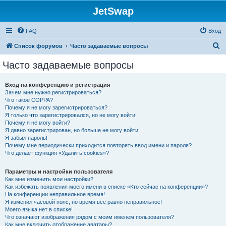
JetSwap
FAQ
Вход
П
Список форумов
Часто задаваемые вопросы
о
Часто задаваемые вопросы
и
с
Вход на конференцию и регистрация
Зачем мне нужно регистрироваться?
к
Что такое COPPA?
Почему я не могу зарегистрироваться?
Я только что зарегистрировался, но не могу войти!
Почему я не могу войти?
Я давно зарегистрирован, но больше не могу войти!
Я забыл пароль!
Почему мне периодически приходится повторять ввод имени и пароля?
Что делает функция «Удалить cookies»?
Параметры и настройки пользователя
Как мне изменить мои настройки?
Как избежать появления моего имени в списке «Кто сейчас на конференции»?
На конференции неправильное время!
Я изменил часовой пояс, но время всё равно неправильное!
Моего языка нет в списке!
Что означают изображения рядом с моим именем пользователя?
Как мне включить отображение аватары?