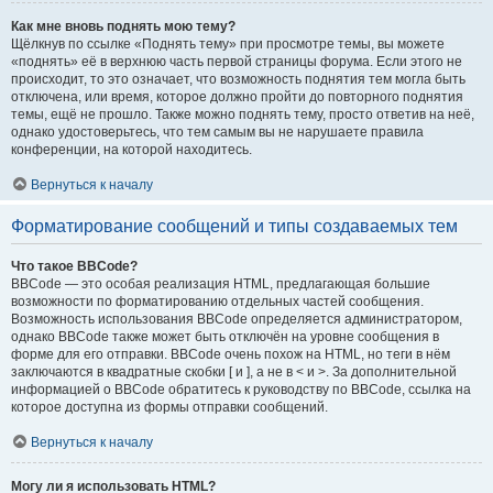
Как мне вновь поднять мою тему?
Щёлкнув по ссылке «Поднять тему» при просмотре темы, вы можете
«поднять» её в верхнюю часть первой страницы форума. Если этого не
происходит, то это означает, что возможность поднятия тем могла быть
отключена, или время, которое должно пройти до повторного поднятия
темы, ещё не прошло. Также можно поднять тему, просто ответив на неё,
однако удостоверьтесь, что тем самым вы не нарушаете правила
конференции, на которой находитесь.
Вернуться к началу
Форматирование сообщений и типы создаваемых тем
Что такое BBCode?
BBCode — это особая реализация HTML, предлагающая большие
возможности по форматированию отдельных частей сообщения.
Возможность использования BBCode определяется администратором,
однако BBCode также может быть отключён на уровне сообщения в
форме для его отправки. BBCode очень похож на HTML, но теги в нём
заключаются в квадратные скобки [ и ], а не в < и >. За дополнительной
информацией о BBCode обратитесь к руководству по BBCode, ссылка на
которое доступна из формы отправки сообщений.
Вернуться к началу
Могу ли я использовать HTML?