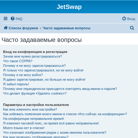
JetSwap
FAQ
Вход
П
Список форумов
Часто задаваемые вопросы
о
Часто задаваемые вопросы
и
с
Вход на конференцию и регистрация
Зачем мне нужно регистрироваться?
к
Что такое COPPA?
Почему я не могу зарегистрироваться?
Я только что зарегистрировался, но не могу войти!
Почему я не могу войти?
Я давно зарегистрирован, но больше не могу войти!
Я забыл пароль!
Почему мне периодически приходится повторять ввод имени и пароля?
Что делает функция «Удалить cookies»?
Параметры и настройки пользователя
Как мне изменить мои настройки?
Как избежать появления моего имени в списке «Кто сейчас на конференции»?
На конференции неправильное время!
Я изменил часовой пояс, но время всё равно неправильное!
Моего языка нет в списке!
Что означают изображения рядом с моим именем пользователя?
Как мне включить отображение аватары?