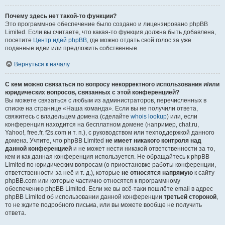
Почему здесь нет такой-то функции?
Это программное обеспечение было создано и лицензировано phpBB
Limited. Если вы считаете, что какая-то функция должна быть добавлена,
посетите
Центр идей phpBB
, где можно отдать свой голос за уже
поданные идеи или предложить собственные.
Вернуться к началу
С кем можно связаться по вопросу некорректного использования и/или
юридических вопросов, связанных с этой конференцией?
Вы можете связаться с любым из администраторов, перечисленных в
списке на странице «Наша команда». Если вы не получили ответа,
свяжитесь с владельцем домена (сделайте
whois lookup
) или, если
конференция находится на бесплатном домене (например, chat.ru,
Yahoo!, free.fr, f2s.com и т. п.), с руководством или техподдержкой данного
домена. Учтите, что phpBB Limited
не имеет никакого контроля над
данной конференцией
и не может нести никакой ответственности за то,
кем и как данная конференция используется. Не обращайтесь к phpBB
Limited по юридическим вопросам (о приостановке работы конференции,
ответственности за неё и т. д.), которые
не относятся напрямую
к сайту
phpBB.com или которые частично относятся к программному
обеспечению phpBB Limited. Если же вы всё-таки пошлёте email в адрес
phpBB Limited об использовании данной конференции
третьей стороной
,
то не ждите подробного письма, или вы можете вообще не получить
ответа.