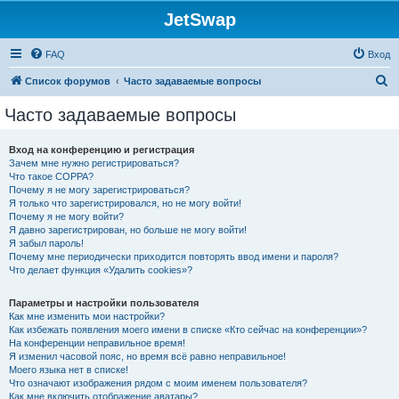
JetSwap
FAQ
Вход
П
Список форумов
Часто задаваемые вопросы
о
Часто задаваемые вопросы
и
с
Вход на конференцию и регистрация
Зачем мне нужно регистрироваться?
к
Что такое COPPA?
Почему я не могу зарегистрироваться?
Я только что зарегистрировался, но не могу войти!
Почему я не могу войти?
Я давно зарегистрирован, но больше не могу войти!
Я забыл пароль!
Почему мне периодически приходится повторять ввод имени и пароля?
Что делает функция «Удалить cookies»?
Параметры и настройки пользователя
Как мне изменить мои настройки?
Как избежать появления моего имени в списке «Кто сейчас на конференции»?
На конференции неправильное время!
Я изменил часовой пояс, но время всё равно неправильное!
Моего языка нет в списке!
Что означают изображения рядом с моим именем пользователя?
Как мне включить отображение аватары?