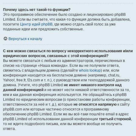
Почему здесь нет такой-то функции?
Это программное обеспечение было создано и лицензировано phpBB
Limited. Если вы считаете, что какая-то функция должна быть добавлена,
посетите
Центр идей phpBB
, где можно отдать свой голос за уже
поданные идеи или предложить собственные.
Вернуться к началу
С кем можно связаться по вопросу некорректного использования и/или
юридических вопросов, связанных с этой конференцией?
Вы можете связаться с любым из администраторов, перечисленных в
списке на странице «Наша команда». Если вы не получили ответа,
свяжитесь с владельцем домена (сделайте
whois lookup
) или, если
конференция находится на бесплатном домене (например, chat.ru,
Yahoo!, free.fr, f2s.com и т. п.), с руководством или техподдержкой данного
домена. Учтите, что phpBB Limited
не имеет никакого контроля над
данной конференцией
и не может нести никакой ответственности за то,
кем и как данная конференция используется. Не обращайтесь к phpBB
Limited по юридическим вопросам (о приостановке работы конференции,
ответственности за неё и т. д.), которые
не относятся напрямую
к сайту
phpBB.com или которые частично относятся к программному
обеспечению phpBB Limited. Если же вы всё-таки пошлёте email в адрес
phpBB Limited об использовании данной конференции
третьей стороной
,
то не ждите подробного письма, или вы можете вообще не получить
ответа.