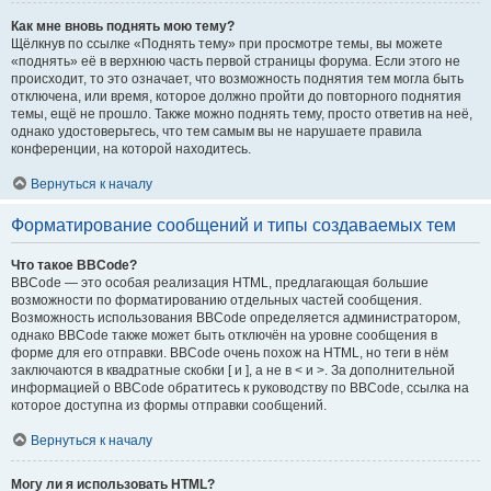
Как мне вновь поднять мою тему?
Щёлкнув по ссылке «Поднять тему» при просмотре темы, вы можете
«поднять» её в верхнюю часть первой страницы форума. Если этого не
происходит, то это означает, что возможность поднятия тем могла быть
отключена, или время, которое должно пройти до повторного поднятия
темы, ещё не прошло. Также можно поднять тему, просто ответив на неё,
однако удостоверьтесь, что тем самым вы не нарушаете правила
конференции, на которой находитесь.
Вернуться к началу
Форматирование сообщений и типы создаваемых тем
Что такое BBCode?
BBCode — это особая реализация HTML, предлагающая большие
возможности по форматированию отдельных частей сообщения.
Возможность использования BBCode определяется администратором,
однако BBCode также может быть отключён на уровне сообщения в
форме для его отправки. BBCode очень похож на HTML, но теги в нём
заключаются в квадратные скобки [ и ], а не в < и >. За дополнительной
информацией о BBCode обратитесь к руководству по BBCode, ссылка на
которое доступна из формы отправки сообщений.
Вернуться к началу
Могу ли я использовать HTML?