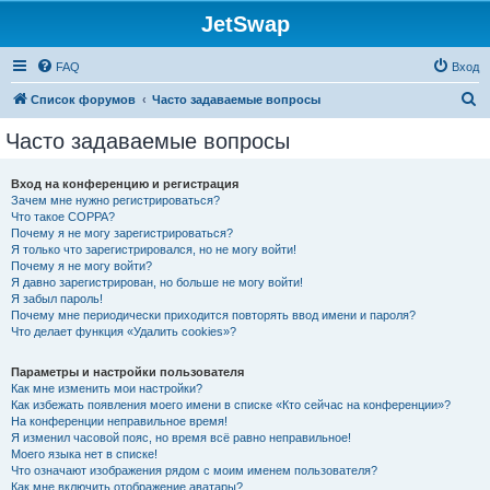
JetSwap
FAQ
Вход
П
Список форумов
Часто задаваемые вопросы
о
Часто задаваемые вопросы
и
с
Вход на конференцию и регистрация
Зачем мне нужно регистрироваться?
к
Что такое COPPA?
Почему я не могу зарегистрироваться?
Я только что зарегистрировался, но не могу войти!
Почему я не могу войти?
Я давно зарегистрирован, но больше не могу войти!
Я забыл пароль!
Почему мне периодически приходится повторять ввод имени и пароля?
Что делает функция «Удалить cookies»?
Параметры и настройки пользователя
Как мне изменить мои настройки?
Как избежать появления моего имени в списке «Кто сейчас на конференции»?
На конференции неправильное время!
Я изменил часовой пояс, но время всё равно неправильное!
Моего языка нет в списке!
Что означают изображения рядом с моим именем пользователя?
Как мне включить отображение аватары?