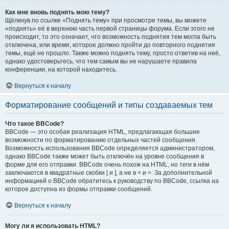
Как мне вновь поднять мою тему?
Щёлкнув по ссылке «Поднять тему» при просмотре темы, вы можете
«поднять» её в верхнюю часть первой страницы форума. Если этого не
происходит, то это означает, что возможность поднятия тем могла быть
отключена, или время, которое должно пройти до повторного поднятия
темы, ещё не прошло. Также можно поднять тему, просто ответив на неё,
однако удостоверьтесь, что тем самым вы не нарушаете правила
конференции, на которой находитесь.
Вернуться к началу
Форматирование сообщений и типы создаваемых тем
Что такое BBCode?
BBCode — это особая реализация HTML, предлагающая большие
возможности по форматированию отдельных частей сообщения.
Возможность использования BBCode определяется администратором,
однако BBCode также может быть отключён на уровне сообщения в
форме для его отправки. BBCode очень похож на HTML, но теги в нём
заключаются в квадратные скобки [ и ], а не в < и >. За дополнительной
информацией о BBCode обратитесь к руководству по BBCode, ссылка на
которое доступна из формы отправки сообщений.
Вернуться к началу
Могу ли я использовать HTML?