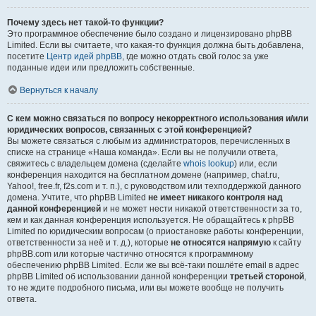
Почему здесь нет такой-то функции?
Это программное обеспечение было создано и лицензировано phpBB
Limited. Если вы считаете, что какая-то функция должна быть добавлена,
посетите
Центр идей phpBB
, где можно отдать свой голос за уже
поданные идеи или предложить собственные.
Вернуться к началу
С кем можно связаться по вопросу некорректного использования и/или
юридических вопросов, связанных с этой конференцией?
Вы можете связаться с любым из администраторов, перечисленных в
списке на странице «Наша команда». Если вы не получили ответа,
свяжитесь с владельцем домена (сделайте
whois lookup
) или, если
конференция находится на бесплатном домене (например, chat.ru,
Yahoo!, free.fr, f2s.com и т. п.), с руководством или техподдержкой данного
домена. Учтите, что phpBB Limited
не имеет никакого контроля над
данной конференцией
и не может нести никакой ответственности за то,
кем и как данная конференция используется. Не обращайтесь к phpBB
Limited по юридическим вопросам (о приостановке работы конференции,
ответственности за неё и т. д.), которые
не относятся напрямую
к сайту
phpBB.com или которые частично относятся к программному
обеспечению phpBB Limited. Если же вы всё-таки пошлёте email в адрес
phpBB Limited об использовании данной конференции
третьей стороной
,
то не ждите подробного письма, или вы можете вообще не получить
ответа.